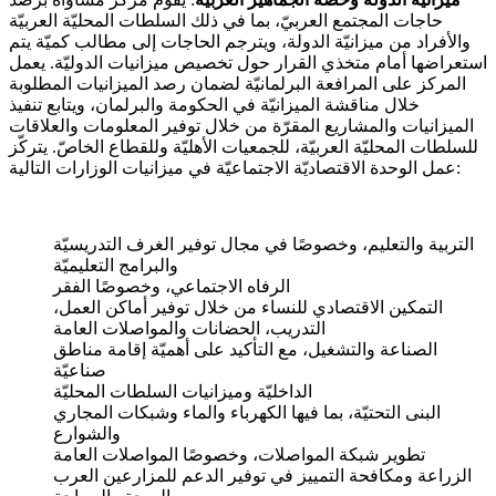
حاجات المجتمع العربيّ، بما في ذلك السلطات المحليّة العربيّة
والأفراد من ميزانيّة الدولة، ويترجم الحاجات إلى مطالب كميّة يتم
استعراضها أمام متخذي القرار حول تخصيص ميزانيات الدوليّة. يعمل
المركز على المرافعة البرلمانيّة لضمان رصد الميزانيات المطلوبة
خلال مناقشة الميزانيّة في الحكومة والبرلمان، ويتابع تنفيذ
الميزانيات والمشاريع المقرّة من خلال توفير المعلومات والعلاقات
للسلطات المحليّة العربيّة، للجمعيات الأهليّة وللقطاع الخاصّ. يتركّز
عمل الوحدة الاقتصاديّة الاجتماعيّة في ميزانيات الوزارات التالية:
التربية والتعليم، وخصوصًا في مجال توفير الغرف التدريسيّة
والبرامج التعليميّة
الرفاه الاجتماعي، وخصوصًا الفقر
التمكين الاقتصادي للنساء من خلال توفير أماكن العمل،
التدريب، الحضانات والمواصلات العامة
الصناعة والتشغيل، مع التأكيد على أهميّة إقامة مناطق
صناعيّة
الداخليّة وميزانيات السلطات المحليّة
البنى التحتيّة، بما فيها الكهرباء والماء وشبكات المجاري
والشوارع
تطوير شبكة المواصلات، وخصوصًا المواصلات العامة
الزراعة ومكافحة التمييز في توفير الدعم للمزارعين العرب