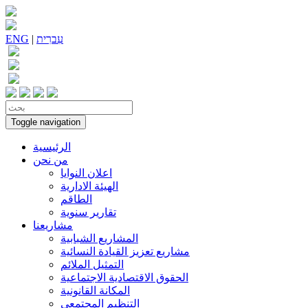
עִברִית
|
ENG
Toggle navigation
الرئيسية
من نحن
اعلان النوايا
الهيئة الادارية
الطاقم
تقارير سنوية
مشاريعنا
المشاريع الشبابية
مشاريع تعزيز القيادة النسائية
التمثيل الملائم
الحقوق الاقتصادية الاجتماعية
المكانة القانونية
التنظيم المجتمعي