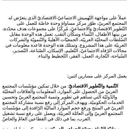
عملاً على مواجهة التّهميش الاجتماعيّ-الاقتصاديّ الذي يتعرّض له
المجتمع العربيّ، طوّر مركز مساواة وحدة خاصّة للعمل على
التّطوير الاقتصاديّ والاجتماعيّ، مُركّزًا على مجموعات هدف محدّدة،
من بينها الأطفال، النّساء وسكّان النقب. تعمل هذه الوحدة مقابل
السّلطات المحليّة العربيّة، الجمعيّات الأهليةّ والتّنمويّة والشركات
العربيّة على هذا المشروع. وتمتلك هذه الوحدة قاعدة معلومات في
مجالات الرّفاه الاجتماعيّ، التّعليم، الإسكان، الصّناعة، التّصدير،
السّياحة، التّجارة، العمل، الفقر، التّخطيط والبناء.
يعمل المركز على مسارين اثنين:
التّنمية والتّطوير الاقتصاديّ
: من خلال تمكين مؤسّسات المجتمع
العربيّ من الحصول على الموارد، المعلومات والعلاقات المحليّة
والدّوليّة التي تساهم في تطوير وتنمية المجتمع العربيّ وتحسين
الخدمات الحكوميّة. ويهدف المركز إلى رفع نسبة مشاركة المجتمع
العربيّ في المنتج ورفع حجم الموارد الماليّة الرّافدة إلى مؤسّسات
المجتمع العربيّ وإلى العائلة العربيّة، ويعمل على رفع نسبة تشغيل
العرب، بما في ذلك في القطاعين العامّ والخاصّ.
ميزانيّة الدّولة وحصّة الجماهير العربيّة
: يقوم مركز مساواة برصد