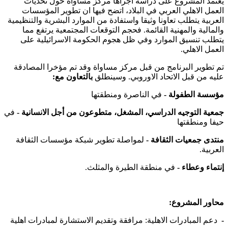
يعتمد المشروع على دراسة أجراها مركز مساواة حول تحديات
العمل الاهلي العربي في البلاد، اتضح فيها ان تطوير المؤسسات
العربية يتطلب تعاونا وثيقا واستفادة من الموارد البشرية والتنظيمية
والمالية والمهنية القائمة. فحجم التوقعات المجتمعية يرتفع مما
يتطلب تنسيق الموارد وفي ظل هجوم الحكومة الاسرائيلية على
العمل الاهلي.
تم تطوير البرنامج من قبل مركز مساواة وقد تم مؤخرا المصادقة
عليه من قبل الاتحاد الاوروبي. وسينطلق
بالتعاون مع:
مؤسسة الطفولة -
في الناصرة ومنطقتها
جمعية التوجيه الدراسي، المشغل، متطوعون من أجل الانسانية -
في
حيفا ومنطقتها
منتدى جمعيات الثقافة -
لمواصلة تطوير شبكة مؤسسات الثقافة
العربية.
إنتماء وعطاء -
في منطقة الطيرة والمثلث.
محاور المشروع:
-
دعم المبادرات الاهلية: مرافقة وتقديم الاستشارة لمبادرات اهلية