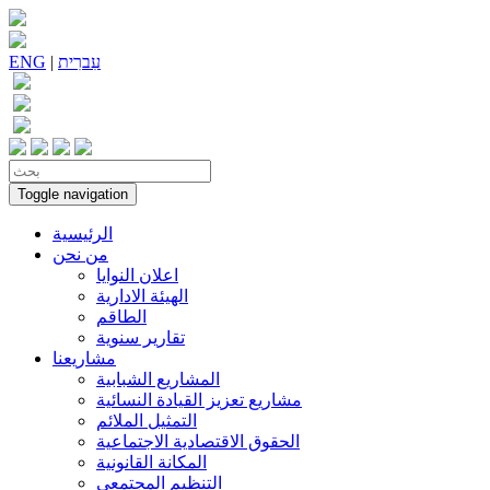
עִברִית
|
ENG
Toggle navigation
الرئيسية
من نحن
اعلان النوايا
الهيئة الادارية
الطاقم
تقارير سنوية
مشاريعنا
المشاريع الشبابية
مشاريع تعزيز القيادة النسائية
التمثيل الملائم
الحقوق الاقتصادية الاجتماعية
المكانة القانونية
التنظيم المجتمعي