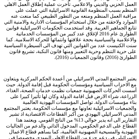
العمل الحزبي والديني والاعلامي. تأخرت عملية إطلاق العمل الاهلي
المنظم بسبب المنظومة القانونية الاسرائيلية التي عملت على
مراقبة العمل المنظم ومنعه من التطور الطبيعي كما منعت عنه
الموارد ولاحقته من خلال استخدام المؤسسات الادارية والامنية التي
تتابع الجماهير العربية. وقد استخدمت الحكومات الاسرائيلية قوانين
الطوارئ عام 2016 لإغلاق عدد كبير من المؤسسات الخدماتية
والاعلامية والسياسية بحجة علاقتها وانتمائها للحركة الاسلامية. كما
سنت الكنيست عدد من القوانين التي تهدف الى السيطرة السياسية
على حرية التنظم وحرية التعبير ومنها قانون النكبة، تشريع قانون
الطوارئ (2016) وقانون الجمعيات (2016).
يعتبر المجتمع المدني الاسرائيلي من أعمدة الحكم المركزية ويتعاون
مع الاحزاب السياسية ومؤسسات الحكومة قبل إقامة الدولة. حيث
أسست الحركات الصهيونية جمعيات نظمت خدمات الصحة، الغذاء،
الزراعة، شراء الارض قبل اقامة الدولة وكان لها تأثيرا كبيرا على
بناء مؤسسات الدولة. تواصل المؤسسات اليهودية العالمية
والجمعيات الاسرائيلية تعاونها مع مؤسسات الحكومة. يعتبر المجتمع
المدني الاسرائيلي اليهودي من أكبر القطاعات الاقتصادية اذ تشير
التقارير الى انه يدير حوالي 13% من الناتج القومي. ويعتمد هذا
القطاع على الدعم الحكومي، المدخول الذاتي والدعم من الجاليات
اليهودية والمسيحية الصهيونية العالمية، كما يساهم قطاع الاعمال
الاسرائيلي في دعم جزء من القطاع الاهلي اليهودي وخصوصا في