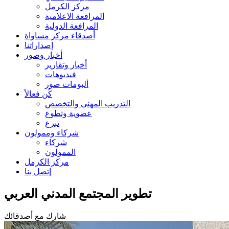
مركز الكرمل
المرافعة الاعلامية
المرافعة الدولية
أصدقاء مركز مساواة
إصداراتنا
أخبار وصور
أخبار وتقارير
فيديوهات
ألبومات صور
كُن فعالاً
التدريب المهني والتخصص
عضوية وتطوع
تبرع
شركاء وممولون
شركاء
الممولون
مركز الكرمل
إتصل بنا
تطوير المجتمع المدني العربي
شارك مع أصدقائك