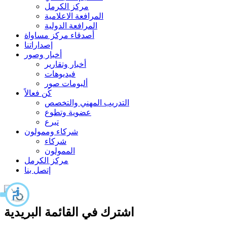
مركز الكرمل
المرافعة الاعلامية
المرافعة الدولية
أصدقاء مركز مساواة
إصداراتنا
أخبار وصور
أخبار وتقارير
فيديوهات
ألبومات صور
كُن فعالاً
التدريب المهني والتخصص
عضوية وتطوع
تبرع
شركاء وممولون
شركاء
الممولون
مركز الكرمل
إتصل بنا
اشترك في القائمة البريدية