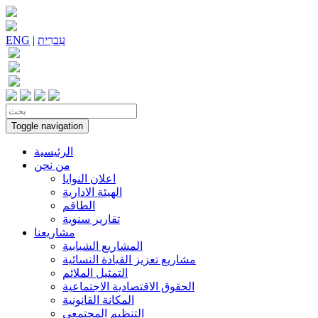
עִברִית
|
ENG
Toggle navigation
الرئيسية
من نحن
اعلان النوايا
الهيئة الادارية
الطاقم
تقارير سنوية
مشاريعنا
المشاريع الشبابية
مشاريع تعزيز القيادة النسائية
التمثيل الملائم
الحقوق الاقتصادية الاجتماعية
المكانة القانونية
التنظيم المجتمعي