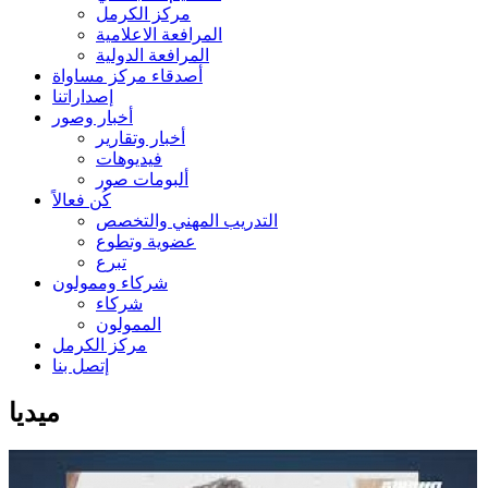
مركز الكرمل
المرافعة الاعلامية
المرافعة الدولية
أصدقاء مركز مساواة
إصداراتنا
أخبار وصور
أخبار وتقارير
فيديوهات
ألبومات صور
كُن فعالاً
التدريب المهني والتخصص
عضوية وتطوع
تبرع
شركاء وممولون
شركاء
الممولون
مركز الكرمل
إتصل بنا
ميديا