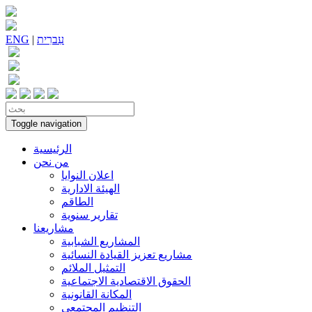
עִברִית
|
ENG
Toggle navigation
الرئيسية
من نحن
اعلان النوايا
الهيئة الادارية
الطاقم
تقارير سنوية
مشاريعنا
المشاريع الشبابية
مشاريع تعزيز القيادة النسائية
التمثيل الملائم
الحقوق الاقتصادية الاجتماعية
المكانة القانونية
التنظيم المجتمعي