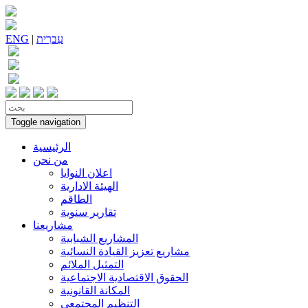
עִברִית
|
ENG
Toggle navigation
الرئيسية
من نحن
اعلان النوايا
الهيئة الادارية
الطاقم
تقارير سنوية
مشاريعنا
المشاريع الشبابية
مشاريع تعزيز القيادة النسائية
التمثيل الملائم
الحقوق الاقتصادية الاجتماعية
المكانة القانونية
التنظيم المجتمعي