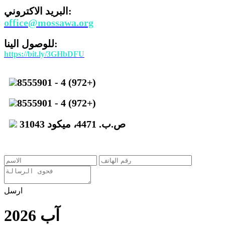
البريد الاكتروني:
office@mossawa.org
للوصول الينا:
https://bit.ly/3GHbDFU
8555901 - 4 (972+)
8555901 - 4 (972+)
ص.ب. 4471، ميكود 31043
ارسل
آب 2026