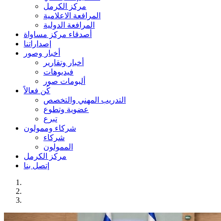
مركز الكرمل
المرافعة الاعلامية
المرافعة الدولية
أصدقاء مركز مساواة
إصداراتنا
أخبار وصور
أخبار وتقارير
فيديوهات
ألبومات صور
كُن فعالاً
التدريب المهني والتخصص
عضوية وتطوع
تبرع
شركاء وممولون
شركاء
الممولون
مركز الكرمل
إتصل بنا