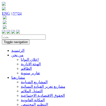
עִברִית
|
ENG
Toggle navigation
الرئيسية
من نحن
اعلان النوايا
الهيئة الادارية
الطاقم
تقارير سنوية
مشاريعنا
المشاريع الشبابية
مشاريع تعزيز القيادة النسائية
التمثيل الملائم
الحقوق الاقتصادية الاجتماعية
المكانة القانونية
التنظيم المجتمعي