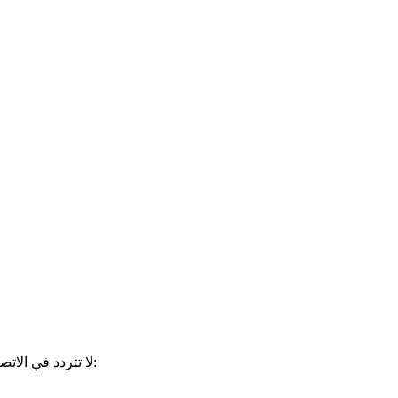
لا تتردد في الاتصال بنا اذا ما كانت لديك أي أسئلة إضافية. يرجى إرسال السيرة الذاتية مع رسالة تغطية موجزة شرح اهتماماتك، ومواعيد التدرب المفضلة إلى: