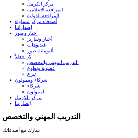
مركز الكرمل
المرافعة الاعلامية
المرافعة الدولية
أصدقاء مركز مساواة
إصداراتنا
أخبار وصور
أخبار وتقارير
فيديوهات
ألبومات صور
كُن فعالاً
التدريب المهني والتخصص
عضوية وتطوع
تبرع
شركاء وممولون
شركاء
الممولون
مركز الكرمل
إتصل بنا
التدريب المهني والتخصص
شارك مع أصدقائك