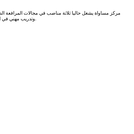
مركز مساواة يشغل حاليا ثلاثة مناصب في مجالات المرافعة الدول
وتدريب مهني في التنسيق الإعلامي على المستوى المحلي. وسيرافق المتدرب/ة مرشد/ة من المركز الذي يقدم التوجيه والمساعدة في وضع المشاريع وتنفيذها.