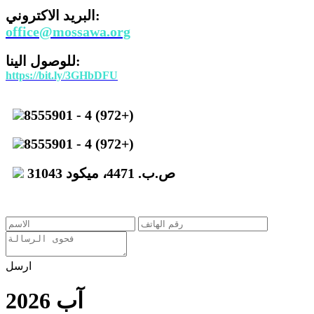
البريد الاكتروني:
office@mossawa.org
للوصول الينا:
https://bit.ly/3GHbDFU
8555901 - 4 (972+)
8555901 - 4 (972+)
ص.ب. 4471، ميكود 31043
ارسل
آب 2026