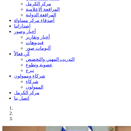
مركز الكرمل
المرافعة الاعلامية
المرافعة الدولية
أصدقاء مركز مساواة
إصداراتنا
أخبار وصور
أخبار وتقارير
فيديوهات
ألبومات صور
كُن فعالاً
التدريب المهني والتخصص
عضوية وتطوع
تبرع
شركاء وممولون
شركاء
الممولون
مركز الكرمل
إتصل بنا