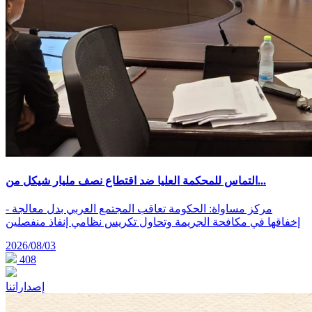
التماس للمحكمة العليا ضد اقتطاع نصف مليار شيكل من...
- مركز مساواة: الحكومة تعاقب المجتمع العربي بدل معالجة
إخفاقها في مكافحة الجريمة وتحاول تكريس نظامي إنفاذ منفصلين
2026/08/03
408
إصداراتنا