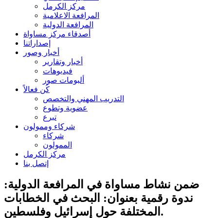
مركز الكرمل
المرافعة الاعلامية
المرافعة الدولية
أصدقاء مركز مساواة
إصداراتنا
أخبار وصور
أخبار وتقارير
فيديوهات
ألبومات صور
كُن فعالاً
التدريب المهني والتخصص
عضوية وتطوع
تبرع
شركاء وممولون
شركاء
الممولون
مركز الكرمل
إتصل بنا
ضمن نشاط مساواة في المرافعة الدولية:
ندوة رقمية بعنوان: البحث في الخطابات
المختلفة حول إسرائيل وفلسطين.