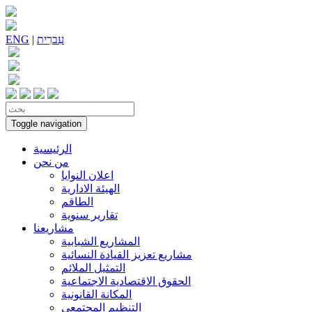
עִברִית
|
ENG
Toggle navigation
الرئيسية
من نحن
اعلان النوايا
الهيئة الادارية
الطاقم
تقارير سنوية
مشاريعنا
المشاريع الشبابية
مشاريع تعزيز القيادة النسائية
التمثيل الملائم
الحقوق الاقتصادية الاجتماعية
المكانة القانونية
التنظيم المجتمعي