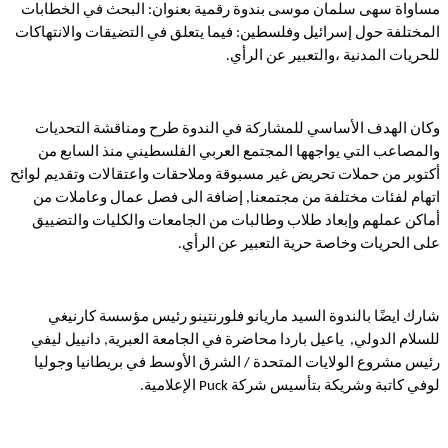
مساواة سهى سلمان موسى بندوة رقمية بعنوان: البحث في الخطابات
المختلفة حول إسرائيل وفلسطين: فيما يتعلق في التضيقات والانتهاكات
للحريات المدنية ،والتعبير عن الرأي.
وكان الهدف الأساسي للمشاركة في الندوة طرح ومناقشة التحديات
والمصاعب التي يواجهها المجتمع العربي الفلسطيني منذ السابع من
أكتوبر من حملات تحريض غير مسبوقة وملاحقات واعتقالات وتقديم لوائح
اتهام لفئات مختلفة من مجتمعنا, إضافة الى فصل عمال وعاملات من
أماكن عملهم وإبعاد طلاب وطالبات من الجامعات والكليات والتضييق
على الحريات وخاصة حرية التعبير عن الرأي.
شارك ايضًا بالندوة السيد ماريانو فلورنتينو رئيس مؤسسة كارنيغي
للسلام الدولي, ياعيل باردا محاضرة في الجامعة العبرية, دانييل ليفي
رئيس مشروع الولايات المتحدة / الشرق الأوسط في بريطانيا وجوليا
لوفي كاتبة وشريكة بتأسيس شركة Puck الإعلامية.