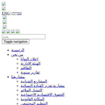
עִברִית
|
ENG
Toggle navigation
الرئيسية
من نحن
اعلان النوايا
الهيئة الادارية
الطاقم
تقارير سنوية
مشاريعنا
المشاريع الشبابية
مشاريع تعزيز القيادة النسائية
التمثيل الملائم
الحقوق الاقتصادية الاجتماعية
المكانة القانونية
التنظيم المجتمعي