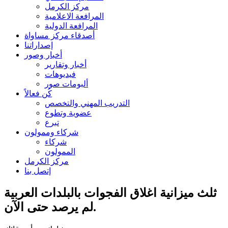
مركز الكرمل
المرافعة الاعلامية
المرافعة الدولية
أصدقاء مركز مساواة
إصداراتنا
أخبار وصور
أخبار وتقارير
فيديوهات
ألبومات صور
كُن فعالاً
التدريب المهني والتخصص
عضوية وتطوع
تبرع
شركاء وممولون
شركاء
الممولون
مركز الكرمل
إتصل بنا
ثلث ميزانية اغلاق الفجوات بالبلدات العربية
لم يرصد حتى الآن.