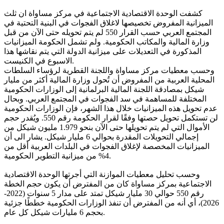
كشفت الوحدة الاقتصادية الاجتماعية في مركز مساواة ان ثلث
الميزانية المفروض تخصيصها لاغلاق الفجوات في البنية التحتية في
المجتمع العربي حسب القرار 550 لم يتم تحويله حتى الآن من قبل
وزارة المالية والمكاتب الحكومية. ولم تشمل الحكومة الميزانيات
المذكورة في التعديلات على ميزانية الدولة التي يتم نقاشها هذا
الاسبوع في الكنيست.
وحسب معطيات مركز مساواة واللجنة القطرية لرؤساء السلطات
المحلية العربية من المفروض أن تُحول وزارة المالية أكثر من مليار
شيكل بمصادقة اللجنة المالية البرلمانية إلى الوزارات الحكومية
المختلفة للمساهمة في سد الفجوات في المجتمع العربي. وبحال
عدم تحويل هذه الميزانيات خلال هذا الشهر، فإن الوزارات الحكومية
لن تستكمل تحويل حصتها وفقًا لقرار الحكومة رقم 550. ويُقدر حجم
الأموال التي لم يتم تحويلها حتى الآن بنحو 1.979 مليون شيكل من
إجمالي التحويلات المقدرة بحوالي 6 مليار شيكل. يشار الى أن
الميزانيات المخصصة لإغلاق الفجوات في البلدات العربية أقل من
4% من ميزانية التطوير الحكومية.
وحسب تحليل معطيات الموازنة التي أجرتها الوحدة الاقتصادية
الاجتماعية بمركز مساواة كان من المفترض أن يكون حجم الخطة
رقم 550 حوالي 30 مليار شيكل تمتد على مدار 5 سنوات (2022-
2026)، أي أنه من المفترض أن تنفذ الوزارات الحكومية خططًا جزئية
بحجم 6 مليارات شيكل كل عام.