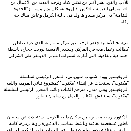
للأدب والفن، نشر أكثر من ثلاثين كتابًا وترجم العديد من الأعمال من
العربية إلى العبرية والعكس. قبل وفاته، كان يدير مشروع "الحقوق
الثقافية" في مركز مساواة. ولد في دالية الكرمل وعاش هناك حتى
وفاته.
سيفتتح الأمسية جعفر فرح، مدير مركز مساواة، الذي عرف ناطور
كطالب وعمل معه في المركز. وستدير الأمسية نوريت حجاج، ناشطة
اجتماعية وثقافية، التي أدارت لسنوات القوس الديمقراطي الشرقي.
البروفيسور يهودا شنهاب-شهرباني، المحرر الرئيسي لسلسلة
"مكتوب"، سيتحدث عن إنشاء "مكتوب" كمشروع ثنائي القومية واللغة.
البروفيسور يوني مندل، مترجم الكتاب ونائب المحرر الرئيسي لسلسلة
"مكتوب"، سيناقش الكتاب والعمل مع سلمان ناطور.
الدكتورة ربيعة بصيص، من سكان دالية الكرمل، ستتحدث عن سلمان
ناطور كشخصية ثقافية وناشط سياسي. الدكتورة راوية بربارة، كاتبة
وباحثة، ستناقش دور سلمان ناطور في الحفاظ على الذاكرة الجماعية.