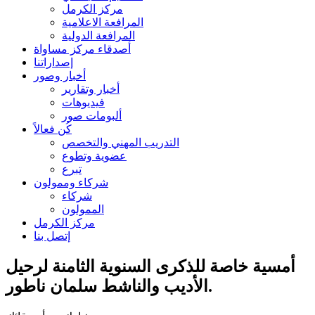
مركز الكرمل
المرافعة الاعلامية
المرافعة الدولية
أصدقاء مركز مساواة
إصداراتنا
أخبار وصور
أخبار وتقارير
فيديوهات
ألبومات صور
كُن فعالاً
التدريب المهني والتخصص
عضوية وتطوع
تبرع
شركاء وممولون
شركاء
الممولون
مركز الكرمل
إتصل بنا
أمسية خاصة للذكرى السنوية الثامنة لرحيل
الأديب والناشط سلمان ناطور.