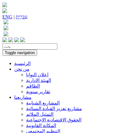
עִברִית
|
ENG
Toggle navigation
الرئيسية
من نحن
اعلان النوايا
الهيئة الادارية
الطاقم
تقارير سنوية
مشاريعنا
المشاريع الشبابية
مشاريع تعزيز القيادة النسائية
التمثيل الملائم
الحقوق الاقتصادية الاجتماعية
المكانة القانونية
التنظيم المجتمعي