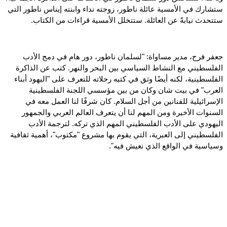
ستشارك في الأمسية عائلة ناطور، زوجته نداء وابنته إيناس ناطور التي
ستتحدث نيابةً عن العائلة. ستتخلل الأمسية قراءات من الكتاب.
جعفر فرح، مدير مساواة: "لسلمان ناطور، دور هام في دمج الأدب
الفلسطيني مع النشاط السياسي بين البحر والنهر. كتب عن الذاكرة
الفلسطينية، لكنه أيضًا وثق في كتبه رحلاته للتعرف على "اليهود أبناء
العرب" في بيت شان وكان من بين مؤسسي اللجنة الفلسطينية
الإسرائيلية للفنانين من أجل السلام. كان شرفًا لنا العمل معه في
السنوات الأخيرة ومن المهم لنا أن يتعرف العالم العربي والجمهور
اليهودي على الأدب الفلسطيني المهم الذي تركه. لترجمة الأدب
الفلسطيني إلى العبرية، التي يقوم بها مشروع "مكتوب"، أهمية ثقافية
وسياسية في الواقع الذي نعيش فيه".