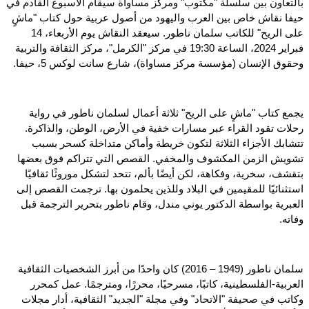
بالتعاون بين سلسلة "مكتوب" ومركز مساواة سيقام الأسبوع القادم في
حيفا نقاش خاص بين العرب واليهود من أصول عربية حول كتاب "ماشٍ
على الريح" للكاتب سلمان ناطور. سيعقد النقاش يوم الأربعاء، 14
فبراير 2024، الساعة 19:30 في مركز "الكرمل"، مركز الثقافة والتربية
وحقوق الإنسان (مؤسسة مركز مساواة)، شارع سانت لوكس 5، حيفا.
يجمع كتاب "ماشٍ على الريح" ثلاثة أعمال لسلمان ناطور في رواية
رحلات تقود القراء عبر مسارات خفية في الأرض، الوطن، والذاكرة.
تتشابك الأجزاء الثلاثة لتكون خريطة وأماكن متداخلة كسحر بسبب
تشويش الزمن المكشوف والمخفي. القصص التي تتراكم فوق بعضها
بتقشف، سخرية، وفكاهة، لكن أيضًا بألم، تتحد لتشكل موروثًا ثقافيًا
استثنائيًا للمقيمين في البلاد وللذين يحلمون بها. ترجمت القصص إلى
العبرية بواسطة الدكتور يوني مندل، وقام ناطور بتحرير الترجمة قبل
وفاته.
سلمان ناطور (1949 – 2016) كان واحدًا من أبرز الشخصيات الثقافية
العربية-الفلسطينية، كاتبًا، مسرحيًا، محررًا، ومترجمًا. عمل كمحرر
وكاتب في صحيفة "الاتحاد" وفي مجلة "الجديد" الثقافية، أدار مجلات