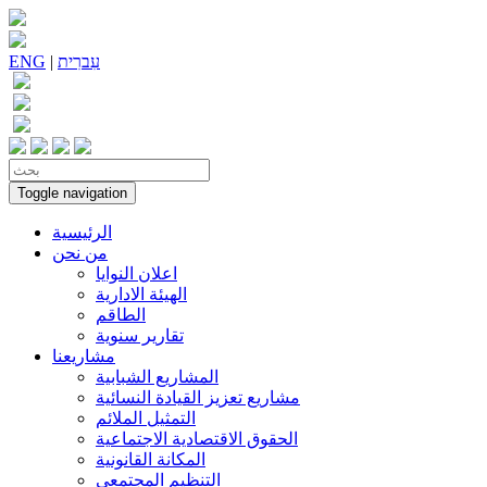
עִברִית
|
ENG
Toggle navigation
الرئيسية
من نحن
اعلان النوايا
الهيئة الادارية
الطاقم
تقارير سنوية
مشاريعنا
المشاريع الشبابية
مشاريع تعزيز القيادة النسائية
التمثيل الملائم
الحقوق الاقتصادية الاجتماعية
المكانة القانونية
التنظيم المجتمعي