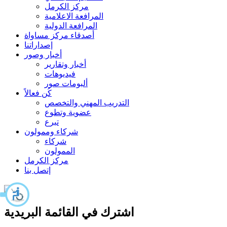
مركز الكرمل
المرافعة الاعلامية
المرافعة الدولية
أصدقاء مركز مساواة
إصداراتنا
أخبار وصور
أخبار وتقارير
فيديوهات
ألبومات صور
كُن فعالاً
التدريب المهني والتخصص
عضوية وتطوع
تبرع
شركاء وممولون
شركاء
الممولون
مركز الكرمل
إتصل بنا
اشترك في القائمة البريدية