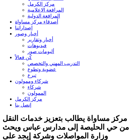
مركز الكرمل
المرافعة الاعلامية
المرافعة الدولية
أصدقاء مركز مساواة
إصداراتنا
أخبار وصور
أخبار وتقارير
فيديوهات
ألبومات صور
كُن فعالاً
التدريب المهني والتخصص
عضوية وتطوع
تبرع
شركاء وممولون
شركاء
الممولون
مركز الكرمل
إتصل بنا
مركز مساواة يطالب بتعزيز خدمات النقل
من حي الحليصة إلى مدارس عباس ويحث
وزارة المواصلات وشركة إيجد على