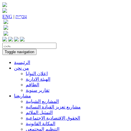
עִברִית
|
ENG
Toggle navigation
الرئيسية
من نحن
اعلان النوايا
الهيئة الادارية
الطاقم
تقارير سنوية
مشاريعنا
المشاريع الشبابية
مشاريع تعزيز القيادة النسائية
التمثيل الملائم
الحقوق الاقتصادية الاجتماعية
المكانة القانونية
التنظيم المجتمعي