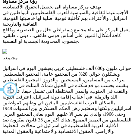
رؤيا مركز مساواة
يهدف مركز مساواة الى تحصيل الحقوق الأقتصادية،
الأجتماعية،الثقافية والسياسية للعرب الفلسطينيين المواطنين في
اسرائيل، والأعتراف بهم كأقلية قومية أصلية لها خاصيتها القومية،
الثقافية والتاريخية.
يعمل المركز على بناء مجتمع ديمقراطي خال من العنصرية ويكافح
كافة أشكال التمييز على أساس قومي طائفي، ، ديني ، طبقي،
جنسوي، المحدودية الجسدية او النفسية.
مجتمعنا
حوالي مليون و600 ألف فلسطيني عربي يعيشون اليوم في اسرائيل
ويشكلون حوالي 20% من المجتمع عامة، المجتمع الفلسطيني
يتركب من المسلمين، المسيحيين، والدروز. المجتمع الفلسطيني
ينقسم بحسب مواقع سكناه في الجليل شمالا، المثلث في المركز،
والنقب في الجنوب، والمدن المختلطة التي تشمل حيفا، عكا، يافا،
اللد والرملة. في أعقاب إقامة دولة اسرائيل، اعترفت الدولة
بالسكان العرب الفلسطينيين الباقين في وطنهم كمواطنين
اسرائيليين ولكنها وضعتهم رهن الحكم العسكري بين السنوات 1948
وحتى 1966، والذي لم يسرِ الا عليهم. اليوم يعاني المجتمع العربي
الفلسطيني من التمييز الممنهج. هناك أكثر من 35 قانون يميّزون ضد
الأقلية العربية الفلسطينية في اسرائيل في مجالات التخطيط
والاراضي، الحقوق الاقتصادية والاجتماعية والحقوق المدنية