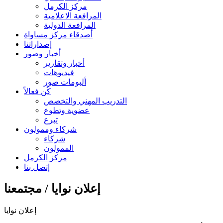
مركز الكرمل
المرافعة الاعلامية
المرافعة الدولية
أصدقاء مركز مساواة
إصداراتنا
أخبار وصور
أخبار وتقارير
فيديوهات
ألبومات صور
كُن فعالاً
التدريب المهني والتخصص
عضوية وتطوع
تبرع
شركاء وممولون
شركاء
الممولون
مركز الكرمل
إتصل بنا
إعلان نوايا / مجتمعنا
إعلان نوايا