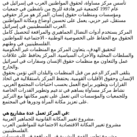
تأسس مركز مساواة، لحقوق المواطنين العرب في إسرائيل في
عام 1997 كجمعية غير هادفة للربح من ناشطين في جمعيات
ومؤسسات ومنظمات حقوق إنسان. المركز هو مركز حقوقي
مستقل، غير حزبي، يعمل على تحسين أوضاع ومكانة المواطنين
العرب الفلسطينيين في إسرائيل.
المركز يستخدم أدوات النضال الجماهيري والمرافعة لتحصيل كامل
الحقوق مع الحفاظ على الخصوصية الوطنية - الاجتماعية للمواطنين
الفلسطينيين في وطنهم.
لتحقيق الهدف، يتعاون المركز مع المنظمات غير الحكومية
والسلطات المحلية والأحزاب السياسية. المركز يحافظ على علاقات
عمل والتعاون مع منظمات حقوق الإنسان وسفارات في اسرائيل
والخارج.
يتلقى المركز الدعم من قبل المنظمات والبلدان التي تؤمن بحقوق
الإنسان وحقوق الأقليات القومية. يحتفظ المركز باستقلالية في اتخاذ
القرارات وتطوير برامج العمل بحسب احتياجات المجتمع العربي.
نشاط مركز مساواة يساهم في تدعيم وتطوير القدرات الخاصة
وللجمعيات والمؤسسات التي تعمل على تغيير مكانتها مع التركيز
على تعزيز مكانة المرأة ودورها في المجتمع.
في المركز تعمل عدة مشاريع هي:
مشروع تغيير المكانة القانونية للجماهير العربية.
مشروع تغيير المكانة الاقتصادية الاجتماعية للمواطنين العرب
الفلسطينيين.
مشروع تطوير القوى البشرية في المرافعة في المؤسسات