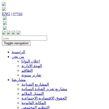
עִברִית
|
ENG
Toggle navigation
الرئيسية
من نحن
اعلان النوايا
الهيئة الادارية
الطاقم
تقارير سنوية
مشاريعنا
المشاريع الشبابية
مشاريع تعزيز القيادة النسائية
التمثيل الملائم
الحقوق الاقتصادية الاجتماعية
المكانة القانونية
التنظيم المجتمعي