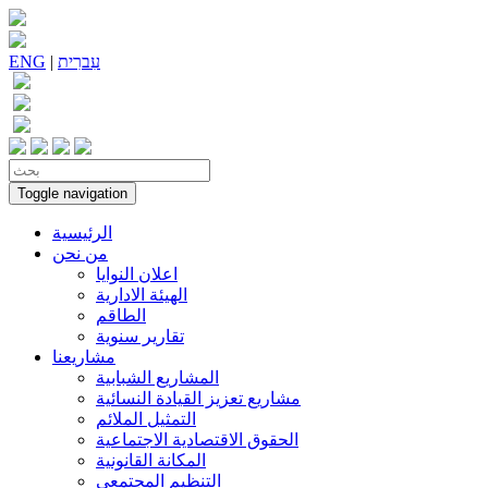
עִברִית
|
ENG
Toggle navigation
الرئيسية
من نحن
اعلان النوايا
الهيئة الادارية
الطاقم
تقارير سنوية
مشاريعنا
المشاريع الشبابية
مشاريع تعزيز القيادة النسائية
التمثيل الملائم
الحقوق الاقتصادية الاجتماعية
المكانة القانونية
التنظيم المجتمعي