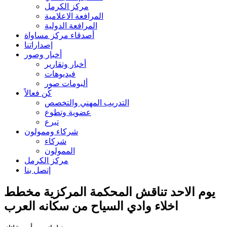
مركز الكرمل
المرافعة الاعلامية
المرافعة الدولية
أصدقاء مركز مساواة
إصداراتنا
أخبار وصور
أخبار وتقارير
فيديوهات
ألبومات صور
كُن فعالاً
التدريب المهني والتخصص
عضوية وتطوع
تبرع
شركاء وممولون
شركاء
الممولون
مركز الكرمل
إتصل بنا
يوم الاحد تناقش المحكمة المركزية مخطط
اخلاء وادي السياح من سكانه العرب