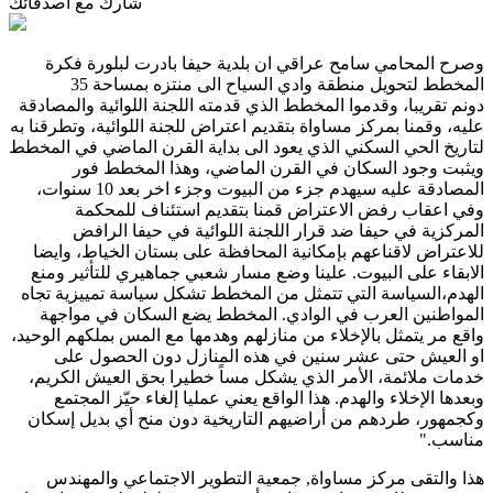
شارك مع أصدقائك
وصرح المحامي سامح عراقي ان بلدية حيفا بادرت لبلورة فكرة
المخطط لتحويل منطقة وادي السياح الى منتزه بمساحة 35
دونم تقريبا، وقدموا المخطط الذي قدمته اللجنة اللوائية والمصادقة
عليه، وقمنا بمركز مساواة بتقديم اعتراض للجنة اللوائية، وتطرقنا به
لتاريخ الحي السكني الذي يعود الى بداية القرن الماضي في المخطط
ويثبت وجود السكان في القرن الماضي، وهذا المخطط فور
المصادقة عليه سيهدم جزء من البيوت وجزء اخر بعد 10 سنوات،
وفي اعقاب رفض الاعتراض قمنا بتقديم استئناف للمحكمة
المركزية في حيفا ضد قرار اللجنة اللوائية في حيفا الرافض
للاعتراض لاقناعهم بإمكانية المحافظة على بستان الخياط، وايضا
الابقاء على البيوت. علينا وضع مسار شعبي جماهيري للتأثير ومنع
الهدم،السياسة التي تتمثل من المخطط تشكل سياسة تمييزية تجاه
المواطنين العرب في الوادي. المخطط يضع السكان في مواجهة
واقع مر يتمثل بالإخلاء من منازلهم وهدمها مع المس بملكهم الوحيد،
او العيش حتى عشر سنين في هذه المنازل دون الحصول على
خدمات ملائمة، الأمر الذي يشكل مساً خطيرا بحق العيش الكريم،
وبعدها الإخلاء والهدم. هذا الواقع يعني عمليا إلغاء حيّز المجتمع
وكجمهور، طردهم من أراضيهم التاريخية دون منح أي بديل إسكان
مناسب
".
هذا والتقى مركز مساواة, جمعية التطوير الاجتماعي والمهندس