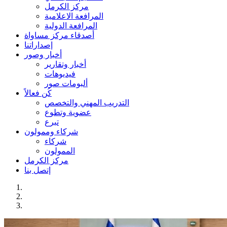
مركز الكرمل
المرافعة الاعلامية
المرافعة الدولية
أصدقاء مركز مساواة
إصداراتنا
أخبار وصور
أخبار وتقارير
فيديوهات
ألبومات صور
كُن فعالاً
التدريب المهني والتخصص
عضوية وتطوع
تبرع
شركاء وممولون
شركاء
الممولون
مركز الكرمل
إتصل بنا