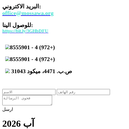
البريد الاكتروني:
office@mossawa.org
للوصول الينا:
https://bit.ly/3GHbDFU
8555901 - 4 (972+)
8555901 - 4 (972+)
ص.ب. 4471، ميكود 31043
ارسل
آب 2026