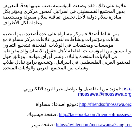
علاوة على ذلك، فقد وضعت المؤسسة نصب عينيها هدفًا للتعريف
بدور المجتمع الفلسطيني في اسرائيل كمحور مركزي ومؤثر بكل
مبادرة سلام دولية لأجل تحقيق اتفاقية سلام مقبولة ومستديمة
وعادلة لكل الأطراف.
يتم نشاط أصدقاء مركز مساواة على عدة أصعدة، بينها تنظيم
لقاءات ومؤتمرات ونشاطات لتعزيز علاقات مركز مساواة مع
مؤسسات ومجتمعات في الولايات المتحدة، تشجيع التعاون
والتنسيق بين المؤسسات الفاعلة لأجل حقوق الانسان والديمقراطية
في الولايات المتحدة والبلاد، ونشر أوراق مواقف ووثائق حول
المجتمع العربي الفلسطيني في اسرائيل، وتشجيع برامج تبادل طلاب
وشباب بين المجتمع العربي والولايات المتحدة.
usa-
لمزيد من التفاصيل والتواصل عبر البريد الالكتروني:
mossawa@mossawa.org
http://friendsofmossawa.org
موقع اصدقاء مساواة:
http://facebook.com/friendsofmossawa
صفحة فيسبوك:
https://twitter.com/mossawausa?lang=en
صفحة تويتر: