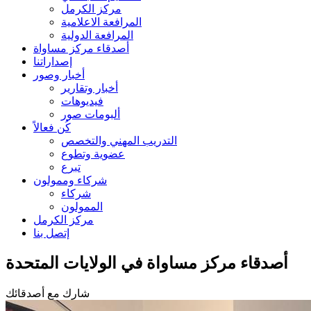
مركز الكرمل
المرافعة الاعلامية
المرافعة الدولية
أصدقاء مركز مساواة
إصداراتنا
أخبار وصور
أخبار وتقارير
فيديوهات
ألبومات صور
كُن فعالاً
التدريب المهني والتخصص
عضوية وتطوع
تبرع
شركاء وممولون
شركاء
الممولون
مركز الكرمل
إتصل بنا
أصدقاء مركز مساواة في الولايات المتحدة
شارك مع أصدقائك