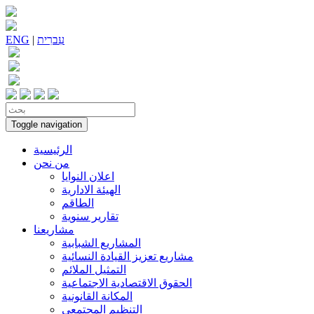
עִברִית
|
ENG
Toggle navigation
الرئيسية
من نحن
اعلان النوايا
الهيئة الادارية
الطاقم
تقارير سنوية
مشاريعنا
المشاريع الشبابية
مشاريع تعزيز القيادة النسائية
التمثيل الملائم
الحقوق الاقتصادية الاجتماعية
المكانة القانونية
التنظيم المجتمعي