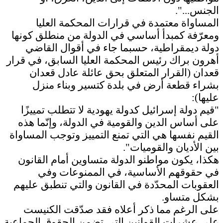
الجنس...".
المساواة معتمدة في قرارات المحكمة العليا
ومعرّفة كمبدأ أساسي في الدولة من منطلق كونها
دولة ديمقراطية، حسبما جاء في أقوال القاضي
أهرون براك رئيس المحكمة العليا السابق، في قرار
قعدان (القرار المتعلق بحق عائلة عادل قعدان
بشراء قطعة أرض في بلدة كتسير وبناء منزل
عليها):
"قيم دولة إسرائيل كدولة يهودية لا تتطلب تمييزًا
على أساس الدين والقومية في الدولة، وإنّما هذه
القيم نفسها هي التي تمنع التمييز وتوجب المساواة
بين الأديان والقوميات".
هكذا، يكون مواطنو الدولة متساوين أمام القانون
في حقوقهم الأساسية، في الممنوعات وفي
العقوبات المحدّدة في القانون والتي تنطبق عليهم
بشكل متساو.
على الرغم مما ذكر أعلاه فقد صدّقت الكنيست
على عشرات القوانين التي تضمن الحقوق الجماعية