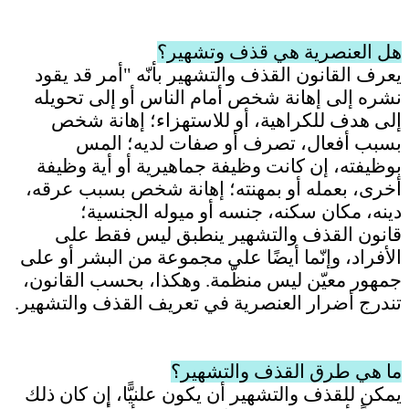
هل العنصرية هي قذف وتشهير؟
يعرف القانون القذف والتشهير بأنّه "أمر قد يقود
نشره إلى إهانة شخص أمام الناس أو إلى تحويله
إلى هدف للكراهية، أو للاستهزاء؛
إهانة شخص
بسبب أفعال، تصرف أو صفات لديه؛ المس
بوظيفته، إن كانت وظيفة جماهيرية أو أية وظيفة
أخرى، بعمله أو بمهنته؛ إهانة شخص بسبب عرقه،
دينه، مكان سكنه، جنسه أو ميوله الجنسية
؛
قانون القذف والتشهير ينطبق ليس فقط على
الأفراد، وإنّما أيضًا على مجموعة من البشر أو على
جمهور معيّن ليس منظّمة
. وهكذا، بحسب القانون،
تندرج أضرار العنصرية في تعريف القذف والتشهير.
ما هي طرق القذف والتشهير؟
يمكن للقذف والتشهير أن يكون علنيًّا، إن كان ذلك