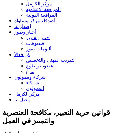
مركز الكرمل
المرافعة الاعلامية
المرافعة الدولية
أصدقاء مركز مساواة
إصداراتنا
أخبار وصور
أخبار وتقارير
فيديوهات
ألبومات صور
كُن فعالاً
التدريب المهني والتخصص
عضوية وتطوع
تبرع
شركاء وممولون
شركاء
الممولون
مركز الكرمل
إتصل بنا
قوانين حرية التعبير، مكافحة العنصرية
والتمييز في العمل