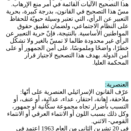
هذا التصحيح الآليات القائمة في أمر منع الإرهاب.
مسّ هذا التصحيح في القانون، بدرجة كبيرة، بحرية
التعبير عن الرأي، التي تعتبر وسيلة حيويّة للحفاظ
على النظام الاجتماعي، ولضمان تطبيق حقوق
المواطنين الأساسية. بالنتيجة، فإنّ حرية التعبير عن
الرأي غير محدودة طالما لا تمسّ بالغير ولا تشكّل
خطرًا، واضحًا وملموسًا، على أمن الجمهور أو على
أمن الدولة. يهدف هذا التصحيح لاجتياز قرار
المحكمة العليا.
العنصرية
:
عرّف القانون الإسرائيلي العنصرية على أنّها:
ملاحقة، إهانة، احتقار، عداء، عدائية، أو عنف، أو
التسبب بأضرار تجاه مجموعة سكّانية أو جمهور،
وكل ذلك بسبب اللون أو الانتماء العرقي أو الانتماء
القومي- الاثني.
في 20 تشرين الثاني من العام 1963 اعتمد في