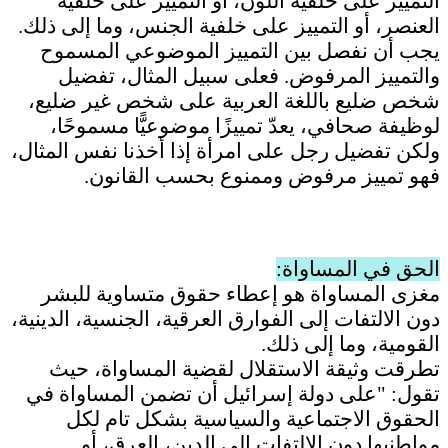
التمييز على خلفية اللون، أو التمييز على خلفية
العنصر، أو التمييز على خلفية الجنس، وما إلى ذلك.
يجب أن نفصل بين التمييز الموضوعي المسموح
والتمييز المرفوض. فعلى سبيل المثال، تفضيل
شخص ضليع باللغة العربية على شخص غير ضليع،
لوظيفة صحافي، يعدّ تمييزًا موضوعيًّا مسموحًا،
ولكن تفضيل رجل على امرأة إذا أخذنا نفس المثال،
فهو تمييز مرفوض وممنوع بحسب القانون.
الحق في المساواة:
مغزى المساواة هو إعطاء حقوق متساوية للبشر
دون الالتفات إلى الفوارق العرقية، الجنسية، الدينية،
القومية، وما إلى ذلك.
تطرقت وثيقة الاستقلال لقضية المساواة، حيث
تقول: "على دولة إسرائيل أن تضمن المساواة في
الحقوق الاجتماعية والسياسية بشكل تام لكل
مواطنيها دون الالتفات إلى الدين، العرق، أو