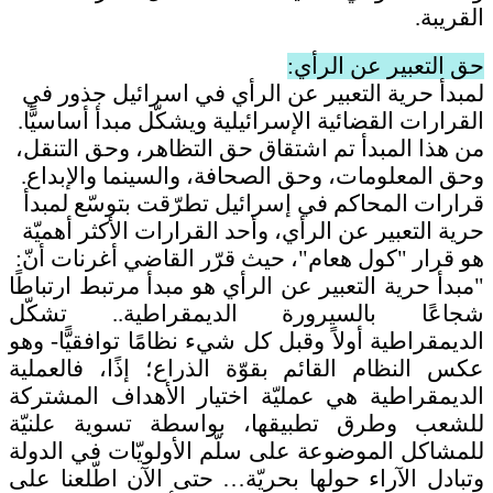
القريبة.
حق التعبير عن الرأي:
لمبدأ حرية التعبير عن الرأي في اسرائيل جذور في
القرارات القضائية الإسرائيلية ويشكّل مبدأ أساسيًّا.
من هذا المبدأ تم اشتقاق حق التظاهر، وحق التنقل،
وحق المعلومات، وحق الصحافة، والسينما والإبداع.
قرارات المحاكم في إسرائيل تطرّقت بتوسّع لمبدأ
حرية التعبير عن الرأي، وأحد القرارات الأكثر أهميّة
هو
قرار "كول هعام"، حيث قرّر القاضي أغرنات أنّ:
"مبدأ حرية التعبير عن الرأي هو مبدأ مرتبط ارتباطًا
شجاعًا بالسيرورة الديمقراطية.. تشكّل
الديمقراطية أولاً وقبل كل شيء نظامًا توافقيًّا- وهو
عكس النظام القائم بقوّة الذراع؛ إذًا، فالعملية
الديمقراطية هي عمليّة اختيار الأهداف المشتركة
للشعب وطرق تطبيقها، بواسطة تسوية علنيّة
للمشاكل الموضوعة على سلّم الأولويّات في الدولة
وتبادل الآراء حولها بحريّة… حتى الآن اطّلعنا على