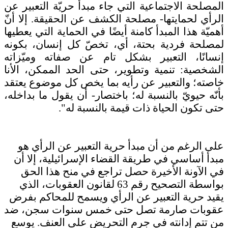
المصلحة الاجتماعية التي جاء مبدأ حريّة التعبير عن
الرأي لحمايتها- مصلحة الكشف عن الحقيقة. إلا أنّ
أهميّة هذا المبدأ كامنة أيضًا في الحماية التي يعطيها
لمصلحة فردية بحتة، أي، تخصّ كل إنسان، بكونه
إنسانًا، التعبير بشكل تام عن صفاته وميّزاته
الشخصية: تنمية وتطوير، حتى الحد الممكن، الأنا
خاصته؛ والتعبير عن رأيه بما يخص كل موضوع يعتقد
بأنّه حيويّ بالنسبة له؛ باختصار- أن يقول ما بداخله،
حتى تكون الحياة ذات قيمة بالنسبة له".
على الرغم من أن مبدأ حرية التعبير عن الرأي هو
مبدأ أساسي في طريقة القضاء الإسرائيلية، إلا أن
في الآونة الأخيرة حصل تراجع في منح هذا الحق
بواسطة التصحيح رقم 63 لقانون العقوبات، الذي
يقيد حرية التعبير عن الرأي ويسمح للمحاكم بفرض
عقوبات صارمة تصل حتى خمس سنوات سجن، ضد
من تتم إدانته في جرم التحريض على العنف
. يوسع