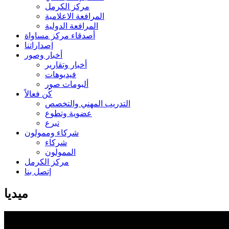
مركز الكرمل
المرافعة الاعلامية
المرافعة الدولية
أصدقاء مركز مساواة
إصداراتنا
أخبار وصور
أخبار وتقارير
فيديوهات
ألبومات صور
كُن فعالاً
التدريب المهني والتخصص
عضوية وتطوع
تبرع
شركاء وممولون
شركاء
الممولون
مركز الكرمل
إتصل بنا
ميديا