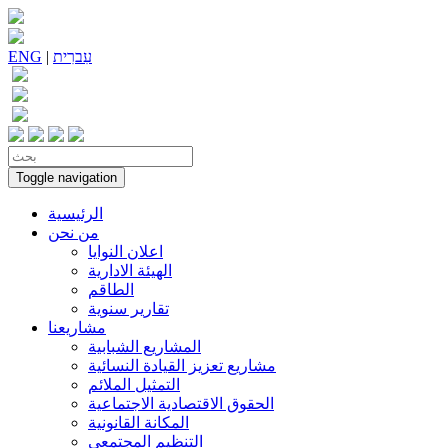
עִברִית
|
ENG
Toggle navigation
الرئيسية
من نحن
اعلان النوايا
الهيئة الادارية
الطاقم
تقارير سنوية
مشاريعنا
المشاريع الشبابية
مشاريع تعزيز القيادة النسائية
التمثيل الملائم
الحقوق الاقتصادية الاجتماعية
المكانة القانونية
التنظيم المجتمعي