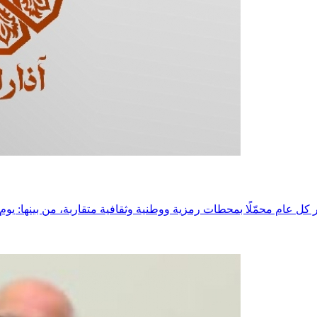
ام محمّلًا بمحطات رمزية ووطنية وثقافية متقاربة، من بينها: يوم المرأة العالمي في 8 آذار، ويوم الثقافة