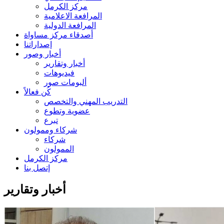
مركز الكرمل
المرافعة الاعلامية
المرافعة الدولية
أصدقاء مركز مساواة
إصداراتنا
أخبار وصور
أخبار وتقارير
فيديوهات
ألبومات صور
كُن فعالاً
التدريب المهني والتخصص
عضوية وتطوع
تبرع
شركاء وممولون
شركاء
الممولون
مركز الكرمل
إتصل بنا
أخبار وتقارير