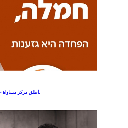
أطلق مركز مساواة حملة اعلامية رقمية ضد التحريض العنصري على شهر رمضان المبارك.