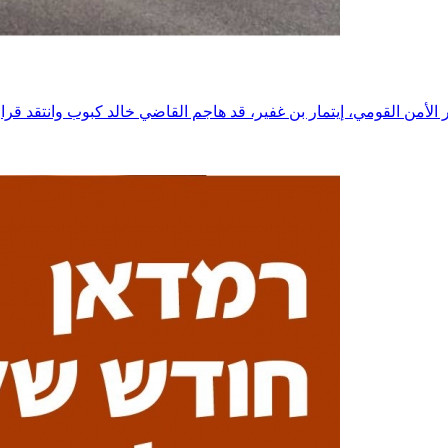
 الأمن القومي، إيتمار بن غفير، قد هاجم القاضي خالد كبوب وانتقد قرار