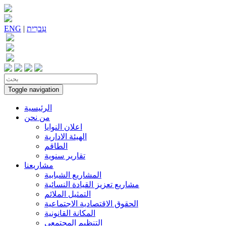
עִברִית
|
ENG
Toggle navigation
الرئيسية
من نحن
اعلان النوايا
الهيئة الادارية
الطاقم
تقارير سنوية
مشاريعنا
المشاريع الشبابية
مشاريع تعزيز القيادة النسائية
التمثيل الملائم
الحقوق الاقتصادية الاجتماعية
المكانة القانونية
التنظيم المجتمعي