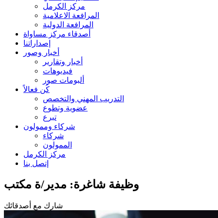
مركز الكرمل
المرافعة الاعلامية
المرافعة الدولية
أصدقاء مركز مساواة
إصداراتنا
أخبار وصور
أخبار وتقارير
فيديوهات
ألبومات صور
كُن فعالاً
التدريب المهني والتخصص
عضوية وتطوع
تبرع
شركاء وممولون
شركاء
الممولون
مركز الكرمل
إتصل بنا
وظيفة شاغرة: مدير/ة مكتب
شارك مع أصدقائك