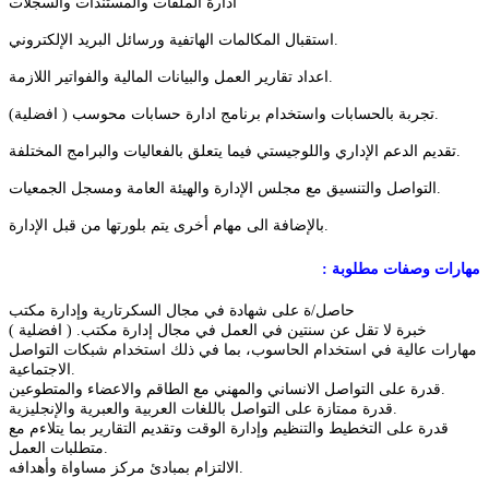
ادارة الملفات والمستندات والسجلات
استقبال المكالمات الهاتفية ورسائل البريد الإلكتروني.
اعداد تقارير العمل والبيانات المالية والفواتير اللازمة.
تجربة بالحسابات واستخدام برنامج ادارة حسابات محوسب ( افضلية).
تقديم الدعم الإداري واللوجيستي فيما يتعلق بالفعاليات والبرامج المختلفة.
التواصل والتنسيق مع مجلس الإدارة والهيئة العامة ومسجل الجمعيات.
بالإضافة الى مهام أخرى يتم بلورتها من قبل الإدارة.
مهارات
وصفات
مطلوبة
:
حاصل/ة على شهادة في مجال السكرتارية وإدارة مكتب
خبرة لا تقل عن سنتين في العمل في مجال إدارة مكتب. ( افضلية )
مهارات عالية في استخدام الحاسوب، بما في ذلك استخدام شبكات التواصل
الاجتماعية.
قدرة على التواصل الانساني والمهني مع الطاقم والاعضاء والمتطوعين.
.
قدرة ممتازة على التواصل باللغات العربية والعبرية والإنجليزية
قدرة على التخطيط والتنظيم وإدارة الوقت وتقديم التقارير بما يتلاءم مع
.
متطلبات العمل
الالتزام بمبادئ مركز مساواة وأهدافه.