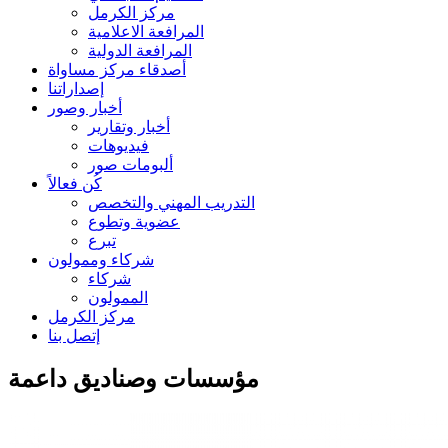
مركز الكرمل
المرافعة الاعلامية
المرافعة الدولية
أصدقاء مركز مساواة
إصداراتنا
أخبار وصور
أخبار وتقارير
فيديوهات
ألبومات صور
كُن فعالاً
التدريب المهني والتخصص
عضوية وتطوع
تبرع
شركاء وممولون
شركاء
الممولون
مركز الكرمل
إتصل بنا
مؤسسات وصناديق داعمة