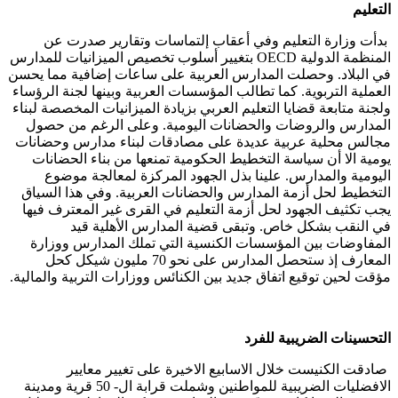
التعليم
بدأت وزارة التعليم وفي أعقاب إلتماسات وتقارير صدرت عن
المنظمة الدولية
OECD
بتغيير أسلوب تخصيص الميزانيات للمدارس
في البلاد. وحصلت المدارس العربية على ساعات إضافية مما يحسن
العملية التربوية. كما تطالب المؤسسات العربية وبينها لجنة الرؤساء
ولجنة متابعة قضايا التعليم العربي بزيادة الميزانيات المخصصة لبناء
المدارس والروضات والحضانات اليومية. وعلى الرغم من حصول
مجالس محلية عربية عديدة على مصادقات لبناء مدارس وحضانات
يومية الا أن سياسة التخطيط الحكومية تمنعها من بناء الحضانات
اليومية والمدارس. علينا بذل الجهود المركزة لمعالجة موضوع
التخطيط لحل أزمة المدارس والحضانات العربية. وفي هذا السياق
يجب تكثيف الجهود لحل أزمة التعليم في القرى غير المعترف فيها
في النقب بشكل خاص. وتبقى قضية المدارس الأهلية قيد
المفاوضات بين المؤسسات الكنسية التي تملك المدارس ووزارة
المعارف إذ ستحصل المدارس على نحو 70 مليون شيكل كحل
مؤقت لحين توقيع اتفاق جديد بين الكنائس ووزارات التربية والمالية.
التحسينات
الضريبية
للفرد
صادقت الكنيست خلال الاسابيع الاخيرة على تغيير معايير
الافضليات الضريبية للمواطنين وشملت قرابة ال- 50 قرية ومدينة