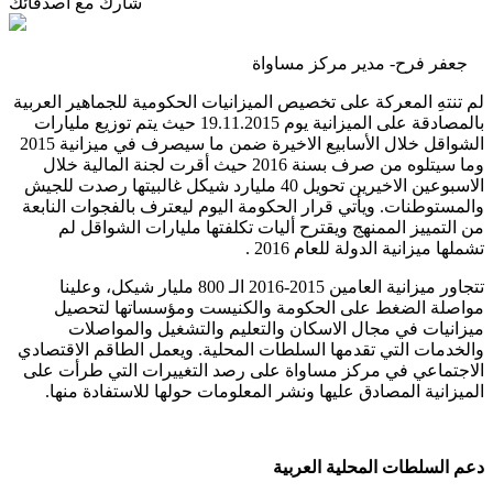
شارك مع أصدقائك
جعفر فرح- مدير مركز مساواة
لم تنتهِ المعركة على تخصيص الميزانيات الحكومية للجماهير العربية
بالمصادقة على الميزانية يوم 19.11.2015 حيث يتم توزيع مليارات
الشواقل خلال الأسابيع الاخيرة ضمن ما سيصرف في ميزانية 2015
وما سيتلوه من صرف بسنة 2016 حيث أقرت لجنة المالية خلال
الاسبوعين الاخيرين تحويل 40 مليارد شيكل غالبيتها رصدت للجيش
والمستوطنات. ويأتي قرار الحكومة اليوم ليعترف بالفجوات النابعة
من التمييز الممنهج ويقترح أليات تكلفتها مليارات الشواقل لم
تشملها ميزانية الدولة للعام 2016 .
تتجاور ميزانية العامين 2015-2016 الـ 800 مليار شيكل، وعلينا
مواصلة الضغط على الحكومة والكنيست ومؤسساتها لتحصيل
ميزانيات في مجال الاسكان والتعليم والتشغيل والمواصلات
والخدمات التي تقدمها السلطات المحلية. ويعمل الطاقم الاقتصادي
الاجتماعي في مركز مساواة على رصد التغييرات التي طرأت على
الميزانية المصادق عليها ونشر المعلومات حولها للاستفادة منها.
دعم
السلطات
المحلية
العربية