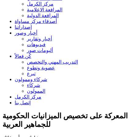
مركز الكرمل
المرافعة الاعلامية
المرافعة الدولية
أصدقاء مركز مساواة
إصداراتنا
أخبار وصور
أخبار وتقارير
فيديوهات
ألبومات صور
كُن فعالاً
التدريب المهني والتخصص
عضوية وتطوع
تبرع
شركاء وممولون
شركاء
الممولون
مركز الكرمل
إتصل بنا
المعركة على تخصيص الميزانيات الحكومية
للجماهير العربية