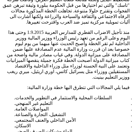
"تاسك" والتي تم اختيارها من قبل الحكومة ببلورة وثيقة تبرهن عمق
الفجوات وتقترح حلولا متنوعة. تجاهلت الخطة المذكورة مجالات
الرفاه الاجتماعي والثقافة والسياحة والزراعة ولكنها أشارت الى
أليات تمويلية مركزية تميز ضد العرب واقترحت تغييرها.
منذ تأجيل الاضراب القطري للمدارس العربية 1.9.2015 وحتى هذا
اليوم وعلى الرغم من تعهد رئيس الوزراء ووزير المالية ووزير
الداخلية لم تقر الخطة وأصبح الحديث عنها مبهما من يوم ليوم
خصوصا بعد ان قررت وزارة المالية عدم المصادقة عليها ضمن
المصادقة على ميزانية الدولة. وفي غياب مصادر مالية واضحة من
كتاب ميزانية الدولة أصبحت الخطة فكرة جميلة ينقصها الميزانيات
وتعتمد على النية الحسنة لوزراء مثل وزراء الداخلية والاقتصاد
المستقيلين ووزراء مثل يسرائيل كاتس، اوري اريئيل، ميري ريغب
ووزير التعليم بينيت.
فيما يلي المجالات التي تتطرق اليها خطة وزارة المالية:
السلطات المحلية والاستثمار في التطوير والخدمات.
التعليم غير المنهجي.
المواصلات العامة.
التشغيل، التجارة والصناعة.
الأمن الداخلي والعنف المجتمعي.
الاسكان.
الماء وشبكات الصرف الصحي.