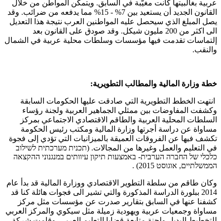
عربية بغالبيتها كانت مغيّبة في السابق. ويتمكن المواطن من خلال
القانون الجديد أن يستعيد بين 7% - 15% مما يدفعه من ضرائب. وقد
يصل المبلغ الذي سيحصل عليه المواطنين العرب نتيجة هذا التعديل
الى اكثر من 200 مليون شيكل. وقد صودق على القانون بعد
إلتماسات تقدمت فيها مؤسسات وسلطات محلية عربية في الشمال
والنقب.
خطة وزارة المالية والمطالب التطويرية:
انتهت الخطط التطويرية التي صادقت عليها الحكومات السابقة
وكشفت المفاوضات بين ممثلي الجماهير العربية ولجنة رؤساء
السلطات المحلية العربية والطاقم الاقتصادي الاجتماعي بمركز
مساواة عن دراسة أجرتها وزارة المالية ومكتب رئيس الحكومة
تكشف فيها عن الفروقات العميقة بالميزانيات التي تؤدي إلى فجوة
في التعليم والعمل وغيرها من المجالات. (תכנית מערכתית לשילוב
כלכלי של החברה הערבית- באמצעות תיקון עיוותים במנגנוני ההקצאה
הממשלתיים, אוגוסט 2015) .
وكان طاقم من سلطة التطوير الاقتصادي ووزارة المالية قد بدأ عام
2014 ببلورة الدراسة المذكورة والتي تشير الى فجوات هائلة كنا قد
كشفنا عنها في السابق بتقارير صدرت عن مؤسسات مثل مركز
مساواة وجمعيات عربية ويهودية زميلة مثل سيكوي والمركز العربي
للتخطيط البديل ولجنة متابعة قضايا التعليم العربي. وقامت شركة