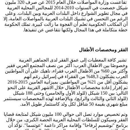
تقاعست وزارة المواصلات خلال العام 2015 عن صرف 320 مليون
شيكل خصصت في السنوات 2010-2014 للمجالس المحلية العربية
في مجال تطوير الشوارع داخل البلدات العربية وبين البلدات. وعلى
الرغم من التحسن في تشبيك البلدات العربية بالمواصلات العامة، إلا
أن المكاتب الحكومية تعلم أن الفجوة ما زالت كبيرة. تملك الحكومة
خطة متكاملة في هذا المجال ولكنها تتقاعس عن تنفيذها.
الفقر
ومخصصات
الأطفال
تشير كافة المعطيات إلى عمق الفقر لدى الجماهير العربية
وخصوصًا بين الاطفال العرب: أكثر من نصف المجتمع العربي فقير
وأكثر من 60% من الأطفال العرب فقراء، ناهيك على أن المواطنين
العرب يشكلون 48,3% من الفقراء في إسرائيل رغم أنهم
يشكلون أقل من 21% من المواطنين. بميزانية العامين 2015-2016
تم إقرار إعادة مخصصات الأطفال خلال الاشهر القريبة على النحو
التالي: بين 150 شيكل (للولد الأول والخامس) وحتى 188 شيكل
(للولد الثاني والثالث والرابع)، وبالإضافة لهذه المخصصات سيستثمر
مبلغ شهري بقيمة 50 شاقل لكل ولد كاستثمار طويل الأمد.
وتم تخصيص موارد تصل الى حوالي 100 مليون شيكل لمتابعة قضايا
الفقر وسيكون للسلطات المحلية العربية الحصة الكبرى، من خلال
برنامج "نوشميم لرفاحا" وإقامة مراكز داعمة "عوتسما". نؤكد أن