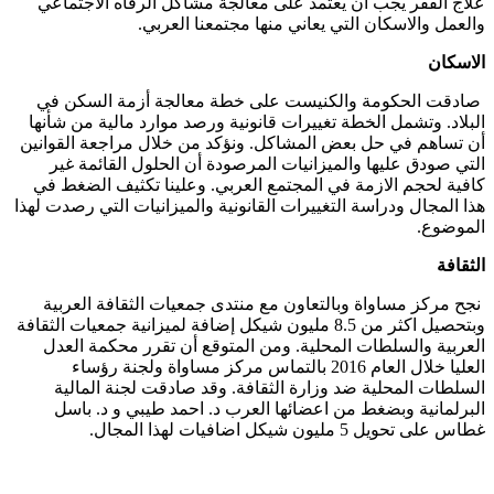
علاج الفقر يجب أن يعتمد على معالجة مشاكل الرفاه الاجتماعي
والعمل والاسكان التي يعاني منها مجتمعنا العربي.
الاسكان
صادقت الحكومة والكنيست على خطة معالجة أزمة السكن في
البلاد. وتشمل الخطة تغييرات قانونية ورصد موارد مالية من شأنها
أن تساهم في حل بعض المشاكل. ونؤكد من خلال مراجعة القوانين
التي صودق عليها والميزانيات المرصودة أن الحلول القائمة غير
كافية لحجم الازمة في المجتمع العربي. وعلينا تكثيف الضغط في
هذا المجال ودراسة التغييرات القانونية والميزانيات التي رصدت لهذا
الموضوع.
الثقافة
نجح مركز مساواة وبالتعاون مع منتدى جمعيات الثقافة العربية
وبتحصيل اكثر من 8.5 مليون شيكل إضافة لميزانية جمعيات الثقافة
العربية والسلطات المحلية. ومن المتوقع أن تقرر محكمة العدل
العليا خلال العام 2016 بالتماس مركز مساواة ولجنة رؤساء
السلطات المحلية ضد وزارة الثقافة. وقد صادقت لجنة المالية
البرلمانية وبضغط من اعضائها العرب د. احمد طيبي و د. باسل
غطاس على تحويل 5 مليون شيكل اضافيات لهذا المجال.