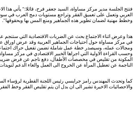
فتتح الجلسة مدير مركز مساواة، السيد جعفر فرح، قائلا:" يأتي هذا 
العربي وتعمل على تعميق الفقر وتراجع مستويات دمج العرب في سوق ال
وخطط مهنية لضمان تطوير هذه الجماهير ومنع المس بها وبحقوقها".
هذا وعرض اثناء الاجتماع بحث عن الضربات الاقتصادية التي ستنجم عن ا
في مركز مساواة حول احتياجات الجماهير العربية وقد عرض اوراق 
ومجالات عمله، وسيصدر خطة عمل شاملة تضمن تفعيل حراك اجتماعي 
المكونة من تقليص في مخصصات الأطفال، دفع ناجم عن فرض ضريبة صحة
الناجمة عن تعطيل المرأة عن الخروج الى العمل والغاء الدعم لنويدات
كما وتحدث المهندس رامز جرايسي رئيس اللجنة القطرية لرؤساء السل
والاحصائيات الاخيرة تشير الى ان بدل ان يتم تقليص الفقر وخط الفقر في الوسط العربي فانه يز