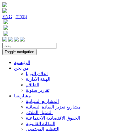
עִברִית
|
ENG
Toggle navigation
الرئيسية
من نحن
اعلان النوايا
الهيئة الادارية
الطاقم
تقارير سنوية
مشاريعنا
المشاريع الشبابية
مشاريع تعزيز القيادة النسائية
التمثيل الملائم
الحقوق الاقتصادية الاجتماعية
المكانة القانونية
التنظيم المجتمعي