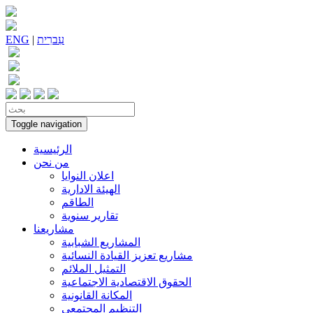
עִברִית
|
ENG
Toggle navigation
الرئيسية
من نحن
اعلان النوايا
الهيئة الادارية
الطاقم
تقارير سنوية
مشاريعنا
المشاريع الشبابية
مشاريع تعزيز القيادة النسائية
التمثيل الملائم
الحقوق الاقتصادية الاجتماعية
المكانة القانونية
التنظيم المجتمعي