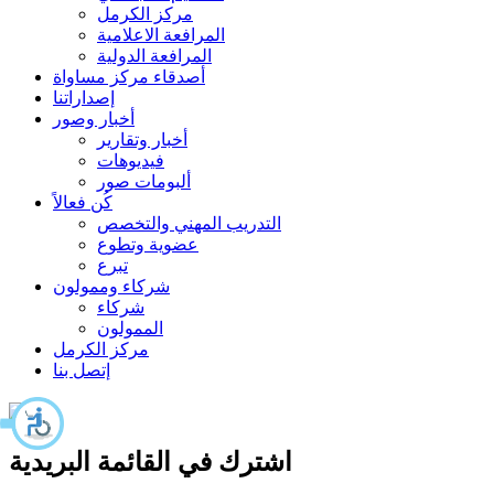
مركز الكرمل
المرافعة الاعلامية
المرافعة الدولية
أصدقاء مركز مساواة
إصداراتنا
أخبار وصور
أخبار وتقارير
فيديوهات
ألبومات صور
كُن فعالاً
التدريب المهني والتخصص
عضوية وتطوع
تبرع
شركاء وممولون
شركاء
الممولون
مركز الكرمل
إتصل بنا
اشترك في القائمة البريدية