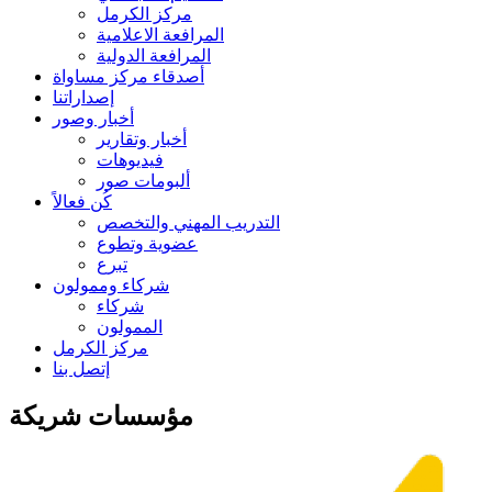
مركز الكرمل
المرافعة الاعلامية
المرافعة الدولية
أصدقاء مركز مساواة
إصداراتنا
أخبار وصور
أخبار وتقارير
فيديوهات
ألبومات صور
كُن فعالاً
التدريب المهني والتخصص
عضوية وتطوع
تبرع
شركاء وممولون
شركاء
الممولون
مركز الكرمل
إتصل بنا
مؤسسات شريكة