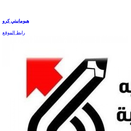
هيومانيتي كرو
رابط الموقع