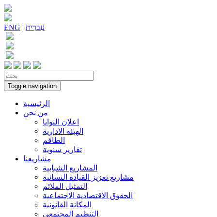
עִברִית
|
ENG
Toggle navigation
الرئيسية
من نحن
اعلان النوايا
الهيئة الادارية
الطاقم
تقارير سنوية
مشاريعنا
المشاريع الشبابية
مشاريع تعزيز القيادة النسائية
التمثيل الملائم
الحقوق الاقتصادية الاجتماعية
المكانة القانونية
التنظيم المجتمعي