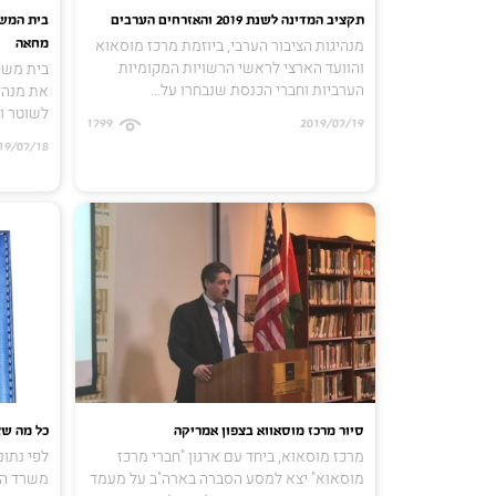
תקציב המדינה לשנת 2019 והאזרחים הערבים
בית המשפ
מנהיגות הציבור הערבי, ביוזמת מרכז מוסאוא
מחאה
והוועד הארצי לראשי הרשויות המקומיות
בית משפ
הערביות וחברי הכנסת שנבחרו על...
את מנהל
לשוטר ו
1799
2019/07/19
19/07/18
סיור מרכז מוסאווא בצפון אמריקה
כל מה שצ
מרכז מוסאוא, ביחד עם ארגון "חברי מרכז
לפי נתונ
מוסאוא" יצא למסע הסברה בארה"ב על מעמד