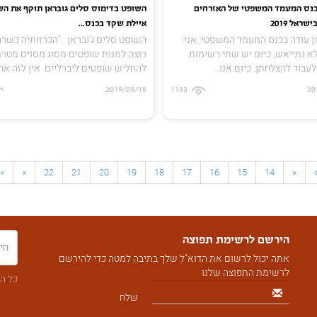
כנס המעמד המשפטי של האזרחים
השופט בדימוס סלים גובראן תוקף את הש
ראל 2019
איילת שקד בכנס...
ן עודה בכנס המעמד המשפטי: אני
השופט סלים ג'ובראן : "הכרזותיה כשר
א נתייאש, כיום יש שתי רשימות
רוצה למנות שופטים מסוג מסוים מטר
לעבוד להצלחתן. כיום אנו...
להחליש שופטים ליברליים. אין לזה אח.
2019/03/15
1133
20
»
»
22
21
20
19
18
17
16
15
14
«
הירשם לרשימת תפוצה
אתה יכול לרשום את הדוא"ל שלך בתיבה למטה כדי להירשם
לרשימת התפוצה שלנו
כל הז
שלח