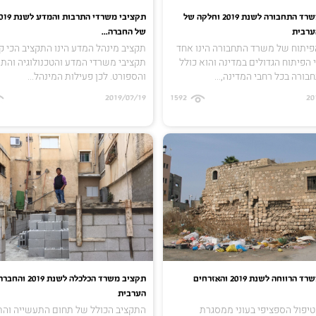
תקציב משרד התחבורה לשנת 2019 וחלקה של
ערבית
של החברה...
פיתוח של משרד התחבורה הינו אחד
תקציב מינהל המדע הינו התקציב הכי קט
הפיתוח הגדולים במדינה והוא כולל
תקציבי משרדי המדע והטכנולוגיה והת
בורה בכל רחבי המדינה,...
והספורט. לכן פעילות המינהל...
2019/07/19
1592
20
תקציב משרד הרווחה לשנת 2019 והאזרחים
תקציב משרד הכלכלה לשנת 2019 והחב
הערבית
טיפול הספציפי בעוני ממסגרת
התקציב הכולל של תחום התעשייה וה