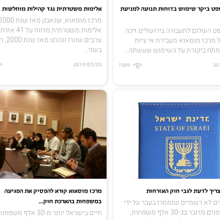
ט ביקר שימוש בדוחות תנועה למניעת
אלימות משטרתית נגד קהילות מוחלשות
אלימות משטרתית מדווח על 1
ט השלום לתעבורה בירושלים זיכה
ערבים שנורו ונהרגו מאז
 מרכז מוסאוא מעבירת אי ציות
בשני...
מתח ביקורת על השימוש שעשתה...
2019/07/03
1309
20
ריך לדעת לגבי חוק האזרחות
מרכז מוסאוא קורא להפסיק את הפגיעה
ים לא רשמיים שנמסרו בעבר על ידי
במשפחות בהארכת חוק...
משרד הפנים מדובר בכ-30 אלף משפחות,
חיים בישראל יותר מ-30 אלף משפחו