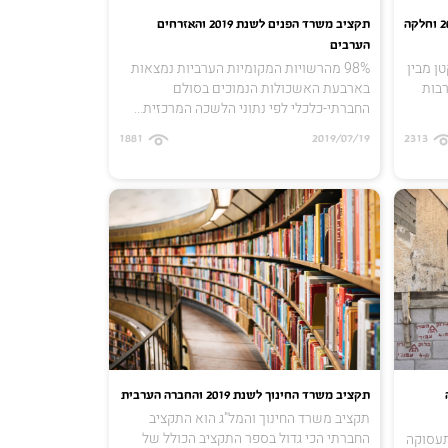
תקציבי משרדי התרבות והמדע לשנת 2019 וחלקה
תקציב משרד הפנים לשנת 2019 והאזרחים
הערבים
ן מבין
98% מהרשויות המקומיות הערביות נמצאות
רבות
בארבעת האשכולות הנמוכים בסולם
החברתי-כלכלי לפי נתוני הלשכה המרכזית...
1881
2019/07/19
2313
רה
תקציב משרד החינוך לשנת 2019 והחברה הערבית
תקציב משרד החינוך והמל"ג הוא התקציב
החברתי הכי גדול בספר התקציב הכולל של
תעסוקה