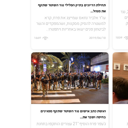
תחילת הדיונים בתיק הפלילי נגד השוטר שתקף
מרכז מוסאוא, שנאבק מאז שנת 2000, נגד
את מנהל...
4 אזרחים
עו"ד אלביר נחאס שמייצג את פרח, קרא
 שנת 2000, רק
למשטרה להסיק מסקנות, ושהמפקדים והשר
לביטחון פנים ישאו באחריות ויתפטרו...
1839
1669
2019/06/18
הגשת כתב אישום נגד השוטר שתקף מפגינים
בחיפה ושבר את...
ת
ג'עפר פרח הוסיף "21 עצורים הותקפו בתחנת