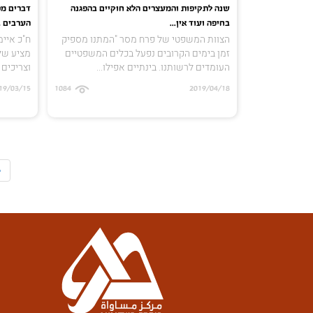
שנה לתקיפות והמעצרים הלא חוקיים בהפגנה
דברים מ
בחיפה ועוד אין...
הערבים ביש
הצוות המשפטי של פרח מסר "המתנו מספיק
ח"כ איימ
זמן בימים הקרובים נפעל בכלים המשפטיים
מציע של
העומדים לרשותנו. בינתיים אפילו...
וצריכים 
19/03/15
1084
2019/04/18
«