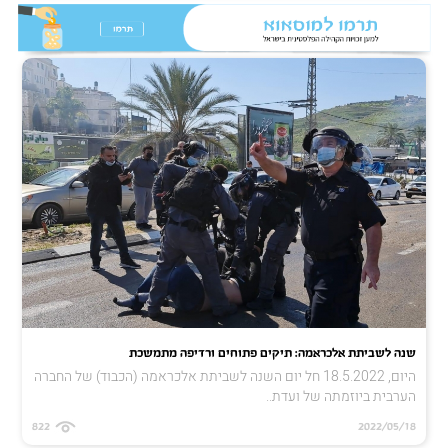
שנה לשביתת אלכראמה: תיקים פתוחים ורדיפה מתמשכת
היום, 18.5.2022 חל יום השנה לשביתת אלכראמה (הכבוד) של החברה
הערבית ביוזמתה של ועדת..
822
2022/05/18