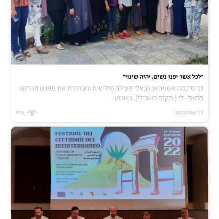
"לכל אשר יפנו נשים, יהיה שינוי"
כך סיכמה אסמהאן ג'באלי פעילה פוליטית וחברתית את מפגש פרויקט
מחאל -לי ( מקום בשבילי). בשבוע..
913
2022/06/17