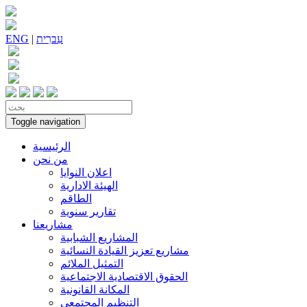
עִברִית
|
ENG
Toggle navigation
الرئيسية
من نحن
اعلان النوايا
الهيئة الادارية
الطاقم
تقارير سنوية
مشاريعنا
المشاريع الشبابية
مشاريع تعزيز القيادة النسائية
التمثيل الملائم
الحقوق الاقتصادية الاجتماعية
المكانة القانونية
التنظيم المجتمعي