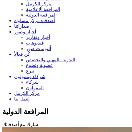
مركز الكرمل
المرافعة الاعلامية
المرافعة الدولية
أصدقاء مركز مساواة
إصداراتنا
أخبار وصور
أخبار وتقارير
فيديوهات
ألبومات صور
كُن فعالاً
التدريب المهني والتخصص
عضوية وتطوع
تبرع
شركاء وممولون
شركاء
الممولون
مركز الكرمل
إتصل بنا
المرافعة الدولية
شارك مع أصدقائك