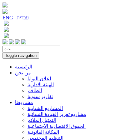
עִברִית
|
ENG
Toggle navigation
الرئيسية
من نحن
اعلان النوايا
الهيئة الادارية
الطاقم
تقارير سنوية
مشاريعنا
المشاريع الشبابية
مشاريع تعزيز القيادة النسائية
التمثيل الملائم
الحقوق الاقتصادية الاجتماعية
المكانة القانونية
التنظيم المجتمعي