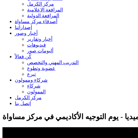
مركز الكرمل
المرافعة الاعلامية
المرافعة الدولية
أصدقاء مركز مساواة
إصداراتنا
أخبار وصور
أخبار وتقارير
فيديوهات
ألبومات صور
كُن فعالاً
التدريب المهني والتخصص
عضوية وتطوع
تبرع
شركاء وممولون
شركاء
الممولون
مركز الكرمل
إتصل بنا
يديا - يوم التوجيه الأكاديمي في مركز مساواة