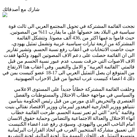
شارك مع أصدقائك
نجحت القائمة المشتركة في تحويل المجتمع العربي الى ثالث قوة
سياسية في البلاد بعد حصولها على ما يقارب 11% من المصوتين,
حيث قاموا بدعمها اكثر من ,436 ألف مصوتا. وتتشكل القائمة
المشتركة من أربعة تيارات سياسية عربية وتشمل تمثيل يهودي،
حيث خاضت الانتخابات في أعقاب رفع نسبة الحسم. وتشير تقارير
الى ان القائمة حصلت على دعم الاف المصوتين اليهود ولكنها فقدت
الاف الاصوات التي حرقت بسبب عدم عبور نسبة الحسم من قبل
قائمتي "القائمة العربية" و الامل والتغيير. وفي أعقاب هذا الارتفاع
من المتوقع ان يصل التمثيل العربي الى 17-18 عضو كنيست بمن في
ذلك 4 اعضاء كنيست عرب انتخبوا من قبل الاحزاب الصهيونية.
وخلقت القائمة المشتركة خطاباٌ جديداٌ على المستوى الاعلامي
والسياسي في مواجهة خطاب الاحتلال والمستوطنات والفصل
العنصري والتحريض الذي مورس من قبل رئيس الحكومة بنيامين
نتنياهو ووزير الخارجية افيغدور ليبرمان ووزير الاقتصاد نفتالي بنيت
وقائمة "ياحد" التي لم تعبر نسبة الحسم. طرحت القائمة خطاب
انهاء الاحتلال والعدالة الاجتماعية والتضامن وحماية حقوق الانسان
امام الناخب العربي واليهودي. وسيؤدي رفع عدد اعضاء الكنيست
الى تعميق مشاركة المنتخبين العرب في اتخاذ القرارات البرلمانية
وتوسيع التمثيل في اللجان المهمة مثل لجنة المالية، لجنة التشريع