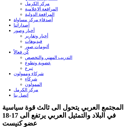
مركز الكرمل
المرافعة الاعلامية
المرافعة الدولية
أصدقاء مركز مساواة
إصداراتنا
أخبار وصور
أخبار وتقارير
فيديوهات
ألبومات صور
كُن فعالاً
التدريب المهني والتخصص
عضوية وتطوع
تبرع
شركاء وممولون
شركاء
الممولون
مركز الكرمل
إتصل بنا
المجتمع العربي يتحول الى ثالث قوة سياسية
في البلاد والتمثيل العربي يرتفع الى 17-18
عضو كنيست