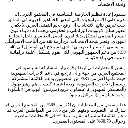
ولجنة الاقتصاد.
سيقود إعادة تنظيم الخارطة السياسية في المجتمع العربي الى
تقييم ذاتي للاستراتيجيات التي اتبعتها الجماهير العربية في السابق.
حيث تبرهن نتائج الانتخابات ان رفع حجم التمثيل العربي لا يكفي
لتغيير سلم الاولويات البرلماني والحكومي ويجب إعادة بناء قوى
اليسار التقدمي لتشكل بديلاٌ لقوى الفصل العنصري داخل الشارع
اليهودي. وتعبر نتيجة الانتخابات عن أزمة ثقة بين الناخب الاسرائيلي
وما يسمى "اليسار الصهيوني" الذي لم ينجح في الوصول الى 40-
50% من دعم الجمهور اليهودي لكي يقوم بتشكيل أغلبية برلمانية
تدعمه في بناء حكومة.
وتشير المعطيات الى ارتفاع قوة تيار المشاركة السياسية في
المجتمع العربي من جهة والى تراجع في دعم الاحزاب الصهيونية
حيث قاموا اكثر من 85% من المصوتين بدعم القائمة المشتركة.
وسيمثل الاحزاب الصهيونية اربعة اعضاء كنيست هم زهير بهلول
(المعسكر الصهيوني), عيساوي فريج (ميرتس), ايوب قرا (الليكود)
وحمد عمار من (اسرائيل بيتينو).
هذا ويستدل من المعطيات ان اكثر من 65% من المجتمع العربي قد
شارك في التصويت ومنهم اكثر من 85% من المواطنين العرب قد
دعم القائمة المشتركة مقارنة ب 56% في الانتخابات الماضية
وحوالي 68.73% على المستوى القطري.