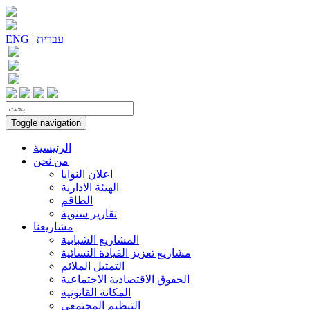
עִברִית
|
ENG
Toggle navigation
الرئيسية
من نحن
اعلان النوايا
الهيئة الادارية
الطاقم
تقارير سنوية
مشاريعنا
المشاريع الشبابية
مشاريع تعزيز القيادة النسائية
التمثيل الملائم
الحقوق الاقتصادية الاجتماعية
المكانة القانونية
التنظيم المجتمعي