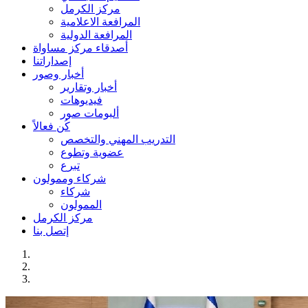
مركز الكرمل
المرافعة الاعلامية
المرافعة الدولية
أصدقاء مركز مساواة
إصداراتنا
أخبار وصور
أخبار وتقارير
فيديوهات
ألبومات صور
كُن فعالاً
التدريب المهني والتخصص
عضوية وتطوع
تبرع
شركاء وممولون
شركاء
الممولون
مركز الكرمل
إتصل بنا