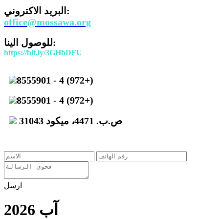
البريد الاكتروني:
office@mossawa.org
للوصول الينا:
https://bit.ly/3GHbDFU
8555901 - 4 (972+)
8555901 - 4 (972+)
ص.ب. 4471، ميكود 31043
ارسل
آب 2026