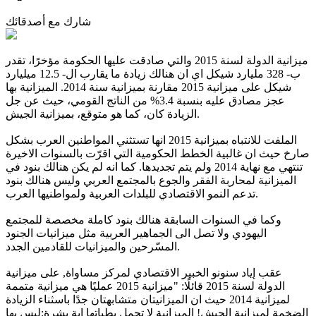
شارك مع أصدقائك
ميزانية الدولة لسنة 2015 والتي صادقت عليها الحكومة مؤخرًا، تقدر
ب- 328 مليارد شيكل اي ان هنالك زيادة ما يقارب ال- 12.5 ميليارد
شيكل على ميزانية 2015 مقارنة بميزانية سنة 2014. الميزانية بها
عجز مصادق عليه بنسبة 3.4% من الناتج القومي، حيث عن جل
الزيادة كان، كما هو متوقع، بميزانية الجيش.
الملفت للانتباه بميزانية 2015 انها تستثني المواطنين العرب بشكل
صارخ حيث ان غالبية الخطط الحكومية التي اقرّت بالسنوات الاخيرة
تنتهي مع نهاية 2014 ولم يتم تجديدها. كما انه لم يكن هنالك بنود في
الميزانية لمحاربة الفقر والجوع بالمجتمع العربي وليس هنالك بنود
تدعم النمو الاقتصادي للبلدات العربية ولمواطنيها العرب.
وكما في السنوات السابقة هنالك بنود كاملة مخصصة للمجتمع
اليهودي ولا تصل الى الجماهير العربية مثل ميزانيات الجنود
المسّرحين والميزانيات للقادمين الجدد.
عقب إياد سنونو الخبير الاقتصادي لمركز مساواة, على ميزانية
الدولة لسنة 2015 قائلًا: "ميزانية 2015 عمليًا هي ميزانية متممة
لميزانية 2014 حيث ان الميزانيتان متشابهتان جدًا باسثناء الزيادة
الضخمة لميزانية الجيش! الميزانية لا تحمل بطياتها اية بشرة:ليس بها