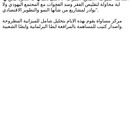
اية محاولة لتقليص الفقر وسد الفجوات مع المجتمع اليهودي ولا
بوادر لمشاريع من شأنها النمو والتطوير الاقتصادي".
مركز مساواة يقوم بهذه الايام بتحليل شامل للميزانية المطروحة
واصدار كتيب للمساهمة بالمرافعة ايضًا البرلمانية وايضًا الشعبية.