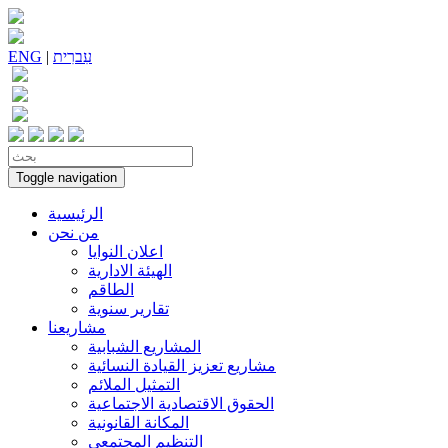
עִברִית
|
ENG
Toggle navigation
الرئيسية
من نحن
اعلان النوايا
الهيئة الادارية
الطاقم
تقارير سنوية
مشاريعنا
المشاريع الشبابية
مشاريع تعزيز القيادة النسائية
التمثيل الملائم
الحقوق الاقتصادية الاجتماعية
المكانة القانونية
التنظيم المجتمعي