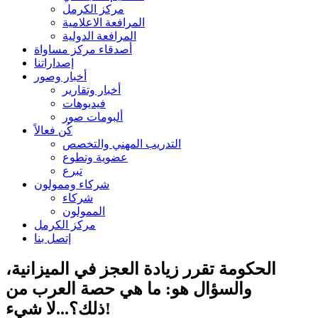
مركز الكرمل
المرافعة الاعلامية
المرافعة الدولية
أصدقاء مركز مساواة
إصداراتنا
أخبار وصور
أخبار وتقارير
فيديوهات
ألبومات صور
كُن فعالاً
التدريب المهني والتخصص
عضوية وتطوع
تبرع
شركاء وممولون
شركاء
الممولون
مركز الكرمل
إتصل بنا
الحكومة تقرر زيادة العجز في الميزانية،
والسؤال هو: ما هي حصة العرب من
ذلك؟...لا شيء!