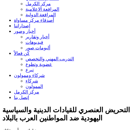
مركز الكرمل
المرافعة الاعلامية
المرافعة الدولية
أصدقاء مركز مساواة
إصداراتنا
أخبار وصور
أخبار وتقارير
فيديوهات
ألبومات صور
كُن فعالاً
التدريب المهني والتخصص
عضوية وتطوع
تبرع
شركاء وممولون
شركاء
الممولون
مركز الكرمل
إتصل بنا
تحريض العنصري للقيادات الدينية والسياسية
اليهودية ضد المواطنين العرب بالبلاد