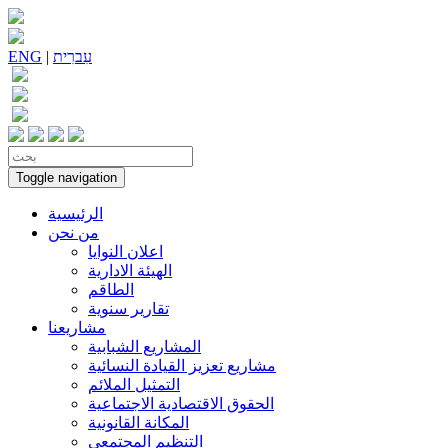
עִברִית
|
ENG
Toggle navigation
الرئيسية
من نحن
اعلان النوايا
الهيئة الادارية
الطاقم
تقارير سنوية
مشاريعنا
المشاريع الشبابية
مشاريع تعزيز القيادة النسائية
التمثيل الملائم
الحقوق الاقتصادية الاجتماعية
المكانة القانونية
التنظيم المجتمعي