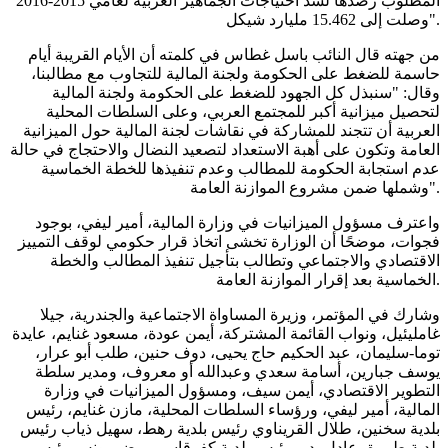
المطلوب رصدها لسد احتياجات الجماهير العربية لعامي 2015-2016
وصلت إلى 15.462 مليارد شيكل".
من جهته قال النائب باسل غطاس في كلمته أن الأيام القريبة أيام
حاسمة للضغط على الحكومة ولجنة المالية للتجاوب مع مطالبنا،
وقال: "سنبذل كل الجهود للضغط على الحكومة ولجنة المالية
لتحصيل ميزانية أكبر للمجتمع العربي، وعلى السلطات المحلية
العربية أن تتجند للمشاركة في نقاشات لجنة المالية حول الميزانية
العامة وتكون على أهبة الاستعداد لتصعيد النضال والاحتجاج في حالة
عدم استجابة الحكومة للمطالب وعدم تنفيذها للخطة الخماسية
وشملها ضمن مشروع الموازنة العامة".
واعترف مسؤول الميزانيات في وزارة المالية، أمير ليفي، بوجود
فجوات، موضحًا أن الوزارة تخشى اتخاذ قرار حكومي لوقف التمييز
الاقتصادي والاجتماعي وتطالب بتأجيل تنفيذ المطالب والخطة
الخماسية بعد إقرار الموازنة العامة.
وشارك في المؤتمر، وزيرة المساواة الاجتماعية والجندرية، جيلا
غامليئيل، ونواب القائمة المشتركة، أيمن عودة، مسعود غنايم، عايدة
توما-سليمان، عبد الحكيم حاج يحيى، دوف حنين، طلب أبو عرار،
يوسف جبارين، أسامة سعدي وعبدالله أو معروف، ومدير سلطة
التطوير الاقتصادي، أيمن سيف، ومسؤول الميزانيات في وزارة
المالية، أمير ليفي، ورؤساء السلطات المحلية، مازن غنايم، رئيس
بلدية سخنين، طلال القريناوي رئيس بلدية رهط، سهيل ذياب رئيس
بلدية طمرة، عادل بدير رئيس بلدية كفرقاسم، مضر يونس رئيس