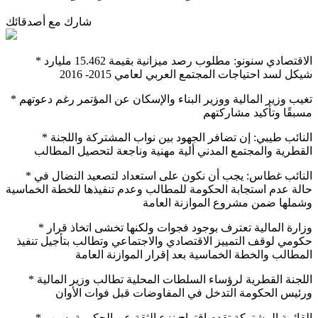
شارك مع أصدقائك
* الاقتصادي سنونو: مطلوب رصد ميزانية بقيمة 15.462 مليارد
شيكل لسد احتياجات المجتمع العربي لعامي 2015- 2016
* تغيب وزير المالية ووزير البناء والإسكان عن المؤتمر رغم دعوتهم
مسبقًا وتأكيد مشاركتهم
* النائب طيبي: إن تضافر الجهود بين نواب المشتركة واللجنة
القطرية والمجتمع المدني ألية مهنية وناجعة لتحصيل المطالب
* النائب غطاس: يجب أن نكون على استعداد لتصعيد النضال في
حالة عدم استجابة الحكومة للمطالب وعدم تنفيذها للخطة الخماسية
وشملها ضمن مشروع الموازنة العامة
* وزارة المالية تعترف بوجود فجوات ولكنها تخشى اتخاذ قرار
حكومي لوقف التمييز الاقتصادي والاجتماعي وتطالب بتأجيل تنفيذ
المطالب والخطة الخماسية بعد إقرار الموازنة العامة
* اللجنة القطرية لرؤساء السلطات المحلية تطالب وزير المالية
ورئيس الحكومة التدخل في المفاوضات قبل فوات الأوان
* القائمة المشتركة تقدم اقتراح نزع الثقة عن الحكومة بسبب