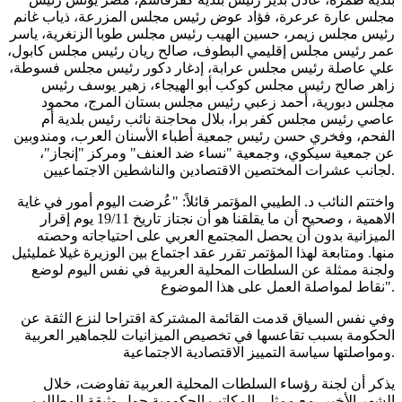
مجلس عارة عرعرة، فؤاد عوض رئيس مجلس المزرعة، ذياب غانم
رئيس مجلس زيمر، حسين الهيب رئيس مجلس طوبا الزنغرية، ياسر
عمر رئيس مجلس إقليمي البطوف، صالح ريان رئيس مجلس كابول،
علي عاصلة رئيس مجلس عرابة، إدغار دكور رئيس مجلس فسوطة،
زاهر صالح رئيس مجلس كوكب أبو الهيجاء، زهير يوسف رئيس
مجلس دبورية، أحمد زعبي رئيس مجلس بستان المرج، محمود
عاصي رئيس مجلس كفر برا، بلال محاجنة نائب رئيس بلدية أم
الفحم، وفخري حسن رئيس جمعية أطباء الأسنان العرب، ومندوبين
عن جمعية سيكوي، وجمعية "نساء ضد العنف" ومركز "إنجاز"،
لجانب عشرات المختصين الاقتصادين والناشطين الاجتماعيين.
واختتم النائب د. الطيبي المؤتمر قائلاً: "عُرضت اليوم أمور في غاية
الاهمية ، وصحيح أن ما يقلقنا هو أن نجتاز تاريخ 19/11 يوم إقرار
الميزانية بدون أن يحصل المجتمع العربي على احتياجاته وحصته
منها. ومتابعة لهذا المؤتمر تقرر عقد اجتماع بين الوزيرة غيلا غمليئيل
ولجنة ممثلة عن السلطات المحلية العربية في نفس اليوم لوضع
نقاط لمواصلة العمل على هذا الموضوع".
وفي نفس السياق قدمت القائمة المشتركة اقتراحا لنزع الثقة عن
الحكومة بسبب تقاعسها في تخصيص الميزانيات للجماهير العربية
ومواصلتها سياسة التمييز الاقتصادية الاجتماعية.
يذكر أن لجنة رؤساء السلطات المحلية العربية تفاوضت، خلال
الشهر الأخير، مع ممثلي المكاتب الحكومية حول وثيقة المطالب،