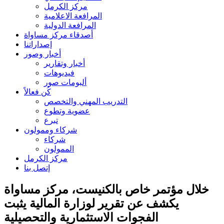
مركز الكرمل
المرافعة الاعلامية
المرافعة الدولية
أصدقاء مركز مساواة
إصداراتنا
أخبار وصور
أخبار وتقارير
فيديوهات
ألبومات صور
كُن فعالاً
التدريب المهني والتخصص
عضوية وتطوع
تبرع
شركاء وممولون
شركاء
الممولون
مركز الكرمل
إتصل بنا
خلال مؤتمر خاص بالكنيست، مركز مساواة
يكشف عن تقرير لوزارة المالية يثبت
الفجوات الاستثمارية والتحصيلية