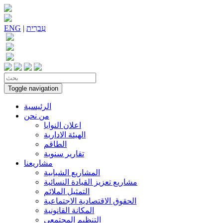
עִברִית
|
ENG
Toggle navigation
الرئيسية
من نحن
اعلان النوايا
الهيئة الادارية
الطاقم
تقارير سنوية
مشاريعنا
المشاريع الشبابية
مشاريع تعزيز القيادة النسائية
التمثيل الملائم
الحقوق الاقتصادية الاجتماعية
المكانة القانونية
التنظيم المجتمعي