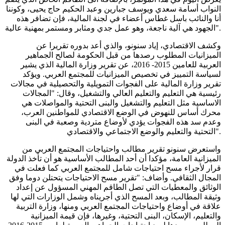
النواب أسامة سعدي ويوسف جبارين وعبد الحكيم حاج يحيى، وكوننا
أنا والنائب باسل غطاس أعضاء في لجنة المالية، فإن تضافر هذه
الجهود هي آلية ناجعة، وهو عمل جدي ومثابر ومستمر بمهنية عالية".
وكشف الاقتصادي، إياد سنونو، والذي أعد بدوره تقريرا عن
الميزانيات المطلوب رصدها من قبل الحكومة لصالح الجماهير
العربية للعامين 2015- 2016، عن تقرير وزارة المالية الذي يشير
لسياسة التمييز في تخصيص الميزانيات للمجتمع العربي. ويؤكد
تقرير وزارة المالية على الفجوات التمويلية والتحصيلية في مجالات
رئيسية هي التعليم والتعليم العالي والتشغيل، وقال: "المجالات
الاساسية مثل التعليم والتشغيل والبنى التحتية والمواصلات هي
محرك أساس للنهوض في الوضع الاقتصادي للمواطنين العرب،
وعدم سد هذه الفجوات يؤدي لأوضاع متردية وصعبة في البنى
التحتية والتعليم والوضع الاجتماعي والاقتصادي".
واستعرض سنونو تقرير مطالب واحتياجات المجتمع العربي من
الميزانية العامة، مؤكدا أن أحد المطالب الأساسية هو أن تأخذ الدولة
قرار لأجراء مسح احتياجات شامل للمجتمع العربي كما فعلت في
المجال الثقافي. وأضاف: "تقرير مسح الاحتياجات يتحتلن دوما وفق
الوثائق والمعطيات التي تصل الطاقم المهني المسؤول عن إعداد
وثيقة المطالب، وبعد المسح الذي أجريناه وشمل الوزارات التي لها
علاقة في أوضاع واحتياجات المجتمع العربي ومنها، وزارة التربية
والتعليم، الإسكان، البنى التحتية، وغيرها، فإن قيمة الميزانية