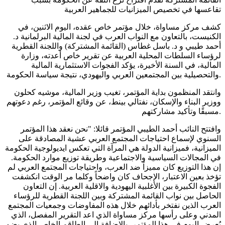
تقاعسها في تخصيص الميزانيات للجماهير العربية
كشف مركز مساواة، خلال مؤتمر خاص عقده، اليوم الاثنين، في
الكنيست، بالتعاون مع النواب العرب في لجنة المالية البرلمانية د.
أحمد طيبي و د. باسل غطاس (القائمة المشتركة) واللجنة القطرية
لرؤساء السلطات المحلية العربية عن تقرير خاص أعدته، وزارة
المالية، في السنة الأخيرة، يؤكد الفجوات الاستثمارية المالية
والتحصيلية بين المجتمعين العربي واليهودي، نتيجة سياسة الحكومة.
وانتقد المنظمون بداية المؤتمر، تغيب وزير المالية، موشيه كحلون
ووزير البناء والإسكان، نفتالي بينط، عن وقائع المؤتمر، رغم دعوتهم
مسبقًا وتأكيد مشاركتهم.
وافتتح النائب أحمد الطيبي المؤتمر قائلا: "نحن نعقد هذا المؤتمر
السنوي لإسماع احتياجات المجتمع العربي عشية المصادقة على
الميزانية، فميزانية الدولة هي المرآة التي تعكس ايديولوجية الحكومة
في المجالات السياسية والاجتماعية وطريقة توزيع موارد الحكومة.
إن هذا التوزيع كان مميزاً ضد العرب، واحتياجات المجتمع العربي لم
تؤخذ بعين الاعتبار، الإجحاف كان واضحاً وكلما مر الوقت انكشفت
الفجوة الكبيرة بين الأغلبية اليهودية والاقلية العربية. إن التعاون
الحاصل بين نواب القائمة المشتركة وبين اللجنة القطرية للرؤساء
العرب الذين نفتخر بأدائهم خلال هذه المفاوضات وجمعيات المجتمع
المدني وعلى رأسها مركز مساواة الذي اعد التقرير المفصل، الذي
يُعرض اليوم في هذا المؤتمر، بالإضافة الى الطاقم الخاص الذي يضم