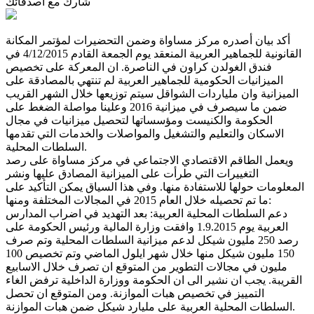
شارك مع أصدقائك
أكد بيان أصدره مركز مساواة وضمن التحضيرات لمؤتمر المكانة
القانونية للجماهير العربية المنعقد يوم الجمعة القادم 4/12/2015 في
فندق الغولدن كراون في الناصرة. ان المعركة على تخصيص
الميزانيات الحكومية للجماهير العربية لم تنتهي بالمصادقة على
الميزانية وان ملياردات الشواقل سيتم توزيعها خلال الشهر القريب
ضمن ما سيصرف في ميزانية 2016 وعلينا مواصلة الضغط على
الحكومة والكنيست ومؤسساتها لتحصيل ميزانيات في مجال
الاسكان والتعليم والتشغيل والمواصلات والخدمات التي تقدمها
.
السلطات المحلية
ويعمل الطاقم الاقتصادي الاجتماعي في مركز مساواة على رصد
التغييرات التي طرأت على الميزانية المصادق عليها ونشر
المعلومات حولها للاستفادة منها. وفي هذا السياق يمكن التأكيد على
:
ما تم تحصيله خلال العام 2015 في المجالات المختلفة ومنها
دعم السلطات المحلية العربية: بعد التهديد في اضراب المدارس
العربية يوم 1.9.2015 وافقت وزارة المالية ورئيس الحكومة على
رصد 250 مليون شيكل لدعم ميزانية السلطات المحلية وتم صرف
150 مليون شيكل منها خلال شهر ايلول الماضي وتم تخصيص 100
مليون في مجالات التطوير من المتوقع ان تصرف خلال الاسابيع
القريبة. يجب ان نشير الى ان الحكومة ووزارة الداخلية ترفض الغاء
التمييز في تخصيص هبات الموازنة. ومن المتوقع ان تحصل
.
السلطات المحلية العربية على مليارد شيكل ضمن هبات الموازنة