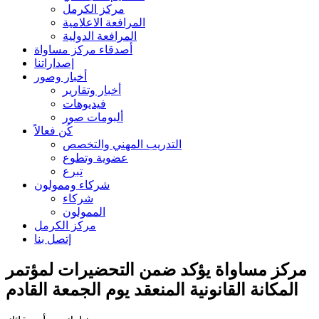
مركز الكرمل
المرافعة الاعلامية
المرافعة الدولية
أصدقاء مركز مساواة
إصداراتنا
أخبار وصور
أخبار وتقارير
فيديوهات
ألبومات صور
كُن فعالاً
التدريب المهني والتخصص
عضوية وتطوع
تبرع
شركاء وممولون
شركاء
الممولون
مركز الكرمل
إتصل بنا
مركز مساواة يؤكد ضمن التحضيرات لمؤتمر
المكانة القانونية المنعقد يوم الجمعة القادم