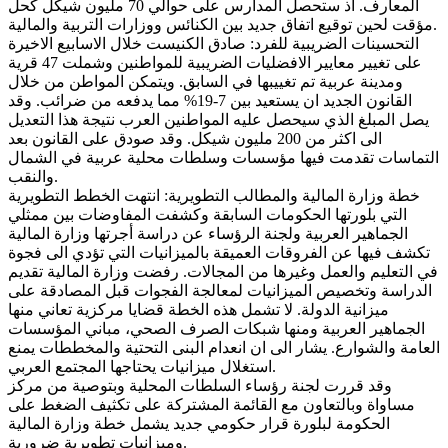
المعارف. اذ ستحصل المدارس على حوالي 70 مليون شيكل كحل
.
مؤقت لحين توقيع اتفاق جديد بين الكنائس ووزارات التربية والمالية
التحسينات الضريبية للفرد: صادق الكنيست خلال الاسابيع الاخيرة
على تغيير معايير الافضليات الضريبية للمواطنين وشملت 47 قرية
ومدينة عربية تم تغييبها في السابق. ويتمكن المواطن من خلال
القانون الجديد ان يستعيد بين 7-19% مما يدفعه من ضرائب. وقد
يصل المبلغ الذي سيحصل عليه المواطنين العرب نتيجة هذا التعديل
الى اكثر من 200 مليون شيكل. وقد صودق على القانون بعد
التماسات تقدمت فيها مؤسسات وسلطات محلية عربية في الشمال
.
والنقب
خطة وزارة المالية والمطالب التطويرية: انتهت الخطط التطويرية
التي بلورتها الحكومات السابقة وكشفت المفاوضات بين ممثلي
الجماهير العربية ولجنة الرؤساء عن دراسة أجرتها وزارة المالية
تكشف فيها عن الفروقات العميقة بالميزانيات التي تؤدي الى فجوة
في التعليم والعمل وغيرها من المجالات. رفضت وزارة المالية تقديم
الدراسة وتخصيص الميزانيات لمعالجة الفجوات قبل المصادقة على
ميزانية الدولة. لا تشمل هذه الخطة قضايا مركزية تعاني منها
الجماهير العربية ومنها شبكات الصرف الصحي، مباني المؤسسات
العامة والشوارع. يشار الى ان انعدام البنى التحتية والمخططات يمنع
.
استغلال ميزانيات يحتاجها المجتمع العربي
وقد قررت لجنة رؤساء السلطات المحلية وبتوصية من مركز
مساواة وبالتعاون مع القائمة المشتركة على تكثيف الضغط على
الحكومة لبلورة قرار حكومي جديد يشمل خطة وزارة المالية
.
وميزانيات تطويرية ضرورية