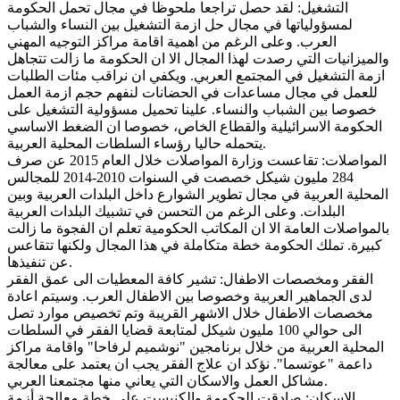
التشغيل: لقد حصل تراجعا ملحوظا في مجال تحمل الحكومة
لمسؤولياتها في مجال حل ازمة التشغيل بين النساء والشباب
العرب. وعلى الرغم من اهمية اقامة مراكز التوجيه المهني
والميزانيات التي رصدت لهذا المجال الا ان الحكومة ما زالت تتجاهل
ازمة التشغيل في المجتمع العربي. ويكفي ان نراقب مئات الطلبات
للعمل في مجال مساعدات في الحضانات لنفهم حجم ازمة العمل
خصوصا بين الشباب والنساء. علينا تحميل مسؤولية التشغيل على
الحكومة الاسرائيلية والقطاع الخاص، خصوصا ان الضغط الاساسي
.
يتحمله حاليا رؤساء السلطات المحلية العربية
المواصلات: تقاعست وزارة المواصلات خلال العام 2015 عن صرف
284 مليون شيكل خصصت في السنوات 2010-2014 للمجالس
المحلية العربية في مجال تطوير الشوارع داخل البلدات العربية وبين
البلدات. وعلى الرغم من التحسن في تشبيك البلدات العربية
بالمواصلات العامة الا ان المكاتب الحكومية تعلم ان الفجوة ما زالت
كبيرة. تملك الحكومة خطة متكاملة في هذا المجال ولكنها تتقاعس
.
عن تنفيذها
الفقر ومخصصات الاطفال: تشير كافة المعطيات الى عمق الفقر
لدى الجماهير العربية وخصوصا بين الاطفال العرب. وسيتم اعادة
مخصصات الاطفال خلال الاشهر القريبة وتم تخصيص موارد تصل
الى حوالي 100 مليون شيكل لمتابعة قضايا الفقر في السلطات
المحلية العربية من خلال برنامجين "نوشميم لرفاحا" واقامة مراكز
داعمة "عوتسما". نؤكد ان علاج الفقر يجب ان يعتمد على معالجة
.
مشاكل العمل والاسكان التي يعاني منها مجتمعنا العربي
الاسكان: صادقت الحكومة والكنيست على خطة معالجة أزمة