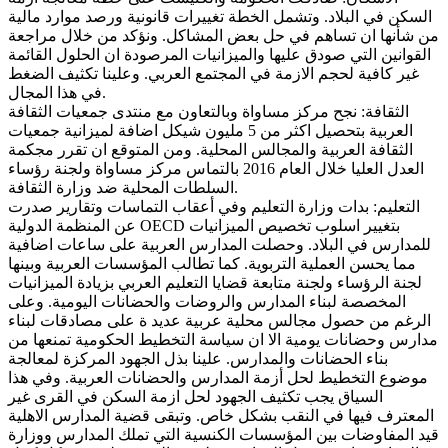
السكن في البلاد. وتشمل الخطة تغييرات قانونية ورصد موارد مالية
من شأنها ان تساهم في حل بعض المشاكل. ونؤكد من خلال مراجعة
القوانين التي صودق عليها والميزانيات المرصودة ان الحلول القائمة
غير كافية لحجم الازمة في المجتمع العربي. وعلينا تكثيف الضغط
.
في هذا المجال
الثقافة: نجح مركز مساواة وبالتعاون مع منتدى جمعيات الثقافة
العربية بتحصيل اكثر من 5 مليون شيكل اضافة لميزانية جمعيات
الثقافة العربية والمجالس المحلية. ومن المتوقع ان تقرر مجكمة
العدل العليا خلال العام 2016 بالتماس مركز مساواة ولجنة رؤساء
.
السلطات المحلية ضد وزارة الثقافة
التعليم: بدات وزارة التعليم وفي أعقاب التماسات وتقارير صدرت
بتغيير اسلوب تخصيص الميزانيات
OECD
عن المنظمة الدولية
للمدارس في البلاد. وحصلت المدارس العربية على ساعات اضافية
مما يحسن العملية التربوية. كما تطالب المؤسسات العربية وبينها
لجنة الرؤساء ولجنة متابعة قضايا التعليم العربي بزيادة الميزانيات
المخصصة لبناء المدارس والروضات والحضانات اليومية. وعلى
الرغم من حصول مجالس محلية عربية عديد ة على مصادقات لبناء
مدارس وحضانات يومية الا ان سياسة التخطيط الحكومية تمنعها من
بناء الحضانات والمدارس. علينا بذل الجهود المركزة لمعالجة
موضوع التخطيط لحل أزمة المدارس والحضانات العربية. وفي هذا
السياق يجب تكثيف الجهود لحل ازمة السكن في القرى غير
المعترف فيها في النقب بشكل خاص. وتبقى قضية المدارس الاهلية
قيد المفاوضات بين المؤسسات الكنسية التي تملك المدارس ووزارة