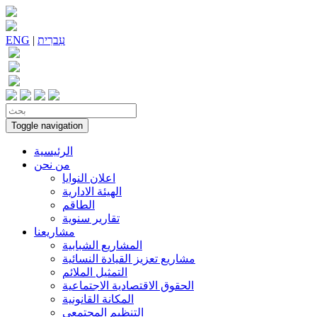
עִברִית
|
ENG
Toggle navigation
الرئيسية
من نحن
اعلان النوايا
الهيئة الادارية
الطاقم
تقارير سنوية
مشاريعنا
المشاريع الشبابية
مشاريع تعزيز القيادة النسائية
التمثيل الملائم
الحقوق الاقتصادية الاجتماعية
المكانة القانونية
التنظيم المجتمعي