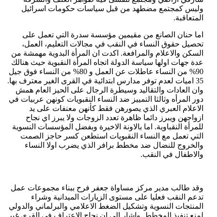
وليس كمجتمع مضطهد من قبل سياسات حكومات اسرائيل
المتعاقبة.
اما حنان الصانع من مقيمين مؤسسة سدرة التي تعمل على
تحصيل حقوق النساء في النقب في مجالات التعليم، العمل،
السكن والاعلام والمرافعة. اكدت ان المرأة البدوية مهمشة من
عدة جهات اولها سياسة الدولة اتجاه المرأة النقبوية حيث هنالك
90% من النساء عاطلات عن العمل و 80% من النساء فوق جيل
35 اميات لعدم توفر مدارس ابتدائية في القرى الغير معترف بها.
وان العادات والتقاليد وسيطرة الرجال على الحيز العام همش
دور المرأه وثالثا التمييز ضد النساء النقبويات كونهن عربيات في
الاعلام العبري الذي يصورهن فقط كأنهن معنفات على يد
ازواجهن ويبرز دائما ظاهرة تعدد الزوجات ولا يبرز اي نجاح
للمرأة النقباوية. اما بالاونة الاخيرة وبفضل المؤسسات النسوية
التي تعمل مع النساء النقبويات استطعن كسر حاجز الصمت
والخروج للنضال ضد مخطط برافر الذي يضرب اولا النساء
والاطفال في النقب.
وقد طالب مدير مركز مساواة جعفر فرح ببناء مجموعات عمل
تدعم النقب فعليا على مستوى الزيارات الميدانية وشراء
المنتجات النسوية وتشكيل الضغط الاعلامي والبرلماني والدولي
لمنع تنفيذ المخطط. واشار الى ان نجاح الاعتراف في القرى غير