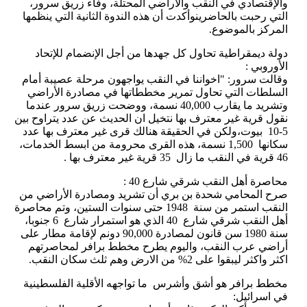
والإقتصادي في النقب والأراضي المحتلة، وفاء زريق سرور،
التي رحبت بالحاضرينوأكدت أن هذه الندوة الثانية التي ينظمها
المركز بالموضوع.
دولة ديمقراطية تحاول كل جهدها من أجل الإنضمام للإتحاد
الأوروبي :
وقالت سرور: "اخواننا في النقب يواجهون مرحلة عصيبة أمام
السلطات التي تحاول تمرير مخططاتها في مصادرة الأراضي
وتشريد ما يقارب 40,000 نسمة، ووضحت زريق سرور عندما
نقول قرية غير معترف بها نتخيل ان الحديث عن عدد يتراوح بين
5-10 بيوت،ولكن في الحقيقة هنالك قرى غير معترف بها عدد
سكانها 1,500 نسمة، هذه القرى محرومة من ابسط الخدمات،
46 قرية في النقب ما زال 35 قرية غير معترف بها .
محاصرة أهل النقب شرقي شارع 40 :
صرح المحامي شحدة بن بري أن تشريد ومصادرة الأراضي من
النقب استمر من سنة 1948 حتى سنوات الستين، وتم محاصرة
أهل النقب شرقي شارع 40 الذي هو استمرار شارع 6 جنوبا،
سنة 1980 سن قانون لمصادرة 90,000 دونم لإقامة مطار على
أراضي عرب النقب، واليوم يطرح مخطط برافر لمحاصرتهم
اكثر واكثر ليبقوا على 2% من الارض وهم ثلث سكان النقب.
مخطط برافر هو أشق وأشرس ما تواجهه الأقلية الفلسطينية
في اسرائيل: