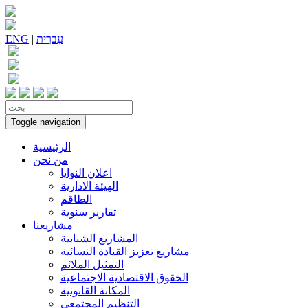
עִברִית
|
ENG
Toggle navigation
الرئيسية
من نحن
اعلان النوايا
الهيئة الادارية
الطاقم
تقارير سنوية
مشاريعنا
المشاريع الشبابية
مشاريع تعزيز القيادة النسائية
التمثيل الملائم
الحقوق الاقتصادية الاجتماعية
المكانة القانونية
التنظيم المجتمعي