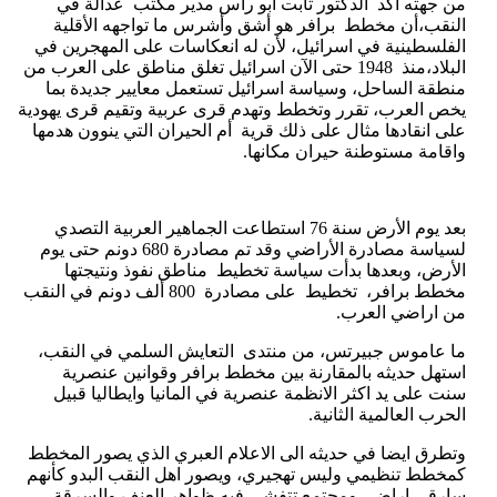
من جهته أكد الدكتور ثابت أبو راس مدير مكتب عدالة في
النقب،أن مخطط برافر هو أشق وأشرس ما تواجهه الأقلية
الفلسطينية في اسرائيل، لأن له انعكاسات على المهجرين في
البلاد،منذ 1948 حتى الآن اسرائيل تغلق مناطق على العرب من
منطقة الساحل، وسياسة اسرائيل تستعمل معايير جديدة بما
يخص العرب، تقرر وتخطط وتهدم قرى عربية وتقيم قرى يهودية
على انقادها مثال على ذلك قرية أم الحيران التي ينوون هدمها
واقامة مستوطنة حيران مكانها.
بعد يوم الأرض سنة 76 استطاعت الجماهير العربية التصدي
لسياسة مصادرة الأراضي وقد تم مصادرة 680 دونم حتى يوم
الأرض، وبعدها بدأت سياسة تخطيط مناطق نفوذ ونتيجتها
مخطط برافر، تخطيط على مصادرة 800 ألف دونم في النقب
من اراضي العرب.
ما عاموس جبيرتس، من منتدى التعايش السلمي في النقب،
استهل حديثه بالمقارنة بين مخطط برافر وقوانين عنصرية
سنت على يد اكثر الانظمة عنصرية في المانيا وايطاليا قبيل
الحرب العالمية الثانية.
وتطرق ايضا في حديثه الى الاعلام العبري الذي يصور المخطط
كمخطط تنظيمي وليس تهجيري، ويصور اهل النقب البدو كأنهم
سارقي اراضي ومجتمع تتفشى فيه ظواهر العنف والسرقة