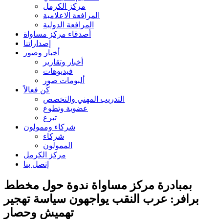
مركز الكرمل
المرافعة الاعلامية
المرافعة الدولية
أصدقاء مركز مساواة
إصداراتنا
أخبار وصور
أخبار وتقارير
فيديوهات
ألبومات صور
كُن فعالاً
التدريب المهني والتخصص
عضوية وتطوع
تبرع
شركاء وممولون
شركاء
الممولون
مركز الكرمل
إتصل بنا
بمبادرة مركز مساواة ندوة حول مخطط
برافر: عرب النقب يواجهون سياسة تهجير
تهميش وحصار