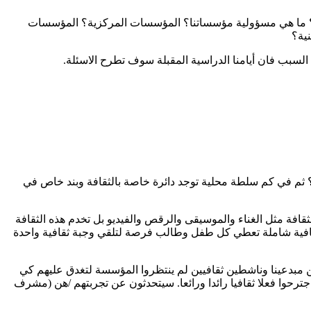
قافتنا؟ ما هي مسؤولية مؤسساتنا؟ المؤسسات المركزية؟ المؤسسات
ية؟
ا السبب فان أيامنا الدراسية المقبلة سوف تطرح الاسئلة.
؟ ثم في كم سلطة محلية توجد دائرة خاصة بالثقافة وبند خاص في
افة مثل الغناء والموسيقى والرقص والفيديو بل تخدم هذه الثقافة
ثقافية شاملة تعطي كل طفل وطالب فرصة لتلقي وجبة ثقافية واحدة
ن مبدعينا وناشطين ثقافيين لم ينتظروا المؤسسة لتغدق عليهم كي
 اجترحوا فعلا ثقافيا رائدا ورائعا. سيتحدثون عن تجربتهم /هن (مشرف