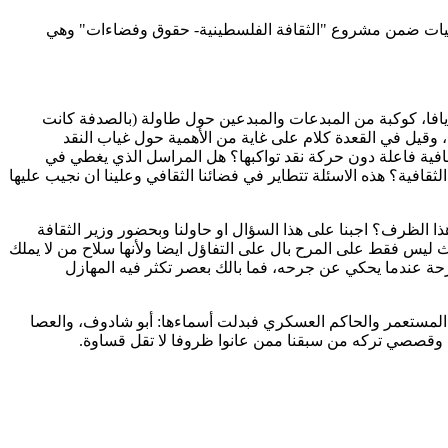
ار في مجد الكروم (الجمعة القادم 4.10.2013) ، يأتي استمرارا لسلسلة فعاليات ضمن مشروع "الثقافة الفلسطينية- حقوق وفضاءات" وهي
افا، كوكبة من المبدعات والمبدعين حول طاولة (بالصدفة كانت
، وقيل في القعدة كلام على غاية من الأهمية حول غياب النقد
ثقافية فاعلة دون حركة نقد تواكبها؟ هل المراسل الذي يغطي في
ثقافية؟ هذه الاسئلة تتطاير في فضائنا الثقافي وعلينا ان نجيب عليها
ذا الظرف؟ اجبنا على هذا السؤال او حاولنا وبحضور وزير الثقافة
ث ليس فقط على المرح بال على التفاؤل ايضا ولأنها سلاح من لا يملك
جارحة عندما يحكي عن جرحه، فما بالك بعصر تكثر فيه المهازل
ها المستعمر والحاكم العسكري فبدلت أسماءها: أبو شادوف، والعصا