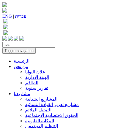
עִברִית
|
ENG
Toggle navigation
الرئيسية
من نحن
اعلان النوايا
الهيئة الادارية
الطاقم
تقارير سنوية
مشاريعنا
المشاريع الشبابية
مشاريع تعزيز القيادة النسائية
التمثيل الملائم
الحقوق الاقتصادية الاجتماعية
المكانة القانونية
التنظيم المجتمعي