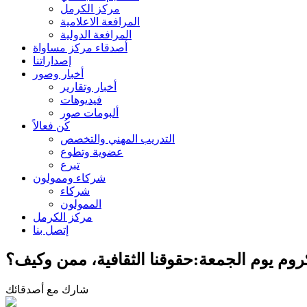
مركز الكرمل
المرافعة الاعلامية
المرافعة الدولية
أصدقاء مركز مساواة
إصداراتنا
أخبار وصور
أخبار وتقارير
فيديوهات
ألبومات صور
كُن فعالاً
التدريب المهني والتخصص
عضوية وتطوع
تبرع
شركاء وممولون
شركاء
الممولون
مركز الكرمل
إتصل بنا
وم يوم الجمعة:حقوقنا الثقافية، ممن وكيف؟
شارك مع أصدقائك