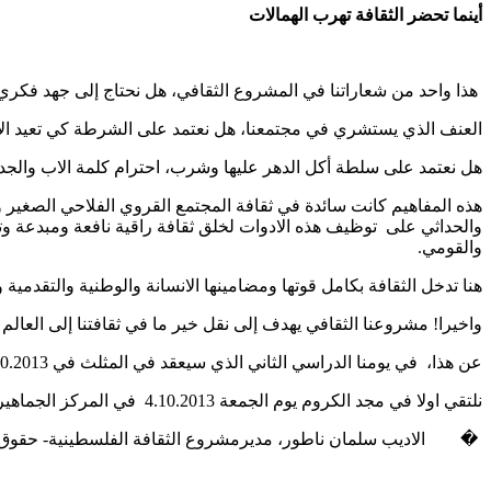
أينما تحضر الثقافة تهرب الهمالات
هذا واحد من شعاراتنا في المشروع الثقافي، هل نحتاج إلى جهد فكري
العنف الذي يستشري في مجتمعنا، هل نعتمد على الشرطة كي تعيد الام
هل نعتمد على سلطة أكل الدهر عليها وشرب، احترام كلمة الاب والجد 
هذه المفاهيم كانت سائدة في ثقافة المجتمع القروي الفلاحي الصغير ولك
والحداثي على توظيف هذه الادوات لخلق ثقافة راقية نافعة ومبدعة وتس
والقومي.
هنا تدخل الثقافة بكامل قوتها ومضامينها الانسانة والوطنية والتقدم
واخيرا! مشروعنا الثقافي يهدف إلى نقل خير ما في ثقافتنا إلى العالم و
عن هذا، في يومنا الدراسي الثاني الذي سيعقد في المثلث في 31.10.2013.
نلتقي اولا في مجد الكروم يوم الجمعة 4.10.2013 في المركز الجماهيري من الساعة العاشرة صباحا وحتى ما بعد الغداء وجلسة مثيرة وتلخيص.
� الاديب سلمان ناطور، مديرمشروع الثقافة الفلسطينية- حقوق