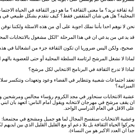
أية ثقافة نريد؟ ما معنى الثقافة؟ ما هو دور الثقافة في الحياة الاج
المحلية؟ هل هي شان المثقفين فقط؟ كيف نتقدم بشكل طبيعي في واقع
نحن لا نوهم احدا بأننا نملك اجوبة على أي من هذه الاسئلة ولكننا نوقن
قد يدعي من يدعي ان في هذا المرحلة "الكل مشغول بالانتخابات المحل
صحيح، ولكن اليس ضروريا ان تكون الثقافة جزء من انشغالنا في هذه ا
لماذا لا نشغل المرشح لرئاسة السلطة المحلية أو حتى للعضوية بالهم 
لماذا لا تدرج الثقافة في البرنامج الانتخابي لكل مرشح؟
تعقد اجتماعات شعبية وتتطاير في الفضاء وعود وتعهدات وتتكسر سلال
الميزانية؟
عشية الانتخابات سنحاور في مجد الكروم رؤساء مجالس ومرشحين وسنطال
ان يقف مرشح في مهرجان لانتخابه ويقول امام الناس: اتعهد بان اب
على الاقل في العام الدراسي الواحد.
وعشية الانتخابات سنفسح المجال لما هو جميل ومشجع في مجتمعنا: الم
يحركوا الحياة الثقافة بل بلا دعم او مع القليل القليل الذي بين ايدي
جدا ان العدد الاكبر هو من النساء).