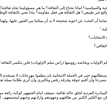
تماعية والسياسية؟ لماذا نحتاج إلى الثقافة؟ ما هي مسؤوليتنا تجاه ث
 غير طبيعي؟ هل الثقافة هي فعل مقاومة؟ ماذا نعني بالثقافة الوطن
 تماما أن البحث عن اجوبة صحيحة لا بد أن يمكننا من العثور عليها، ولهذ
ية."
لانتخابات؟
الثقافي؟
م الاوليات وبخاصة رؤوسها (راس سلم الاولويات) فاين تتكسر الثقافة
بهم حتى في الحملة الانتخابية بان ينظموا مهرجانات لا تستخدم الثق
ني مسرحا وان أقيم جوقة وفرقة رقص وغاليري وأن أثري طلابنا بسلة 
بادرة الفردية لخلق حالة ثقافية. سيقف امام الجمهور كوكبة رائعة م
هم لكن مع الكثير الكثير من طاقتهم وجهودهم وارادتهم وحبهم لمجتمعهم ،