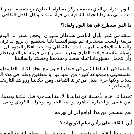
تهدف إلى تنشيط الحياة الثقافية في قرانا ومدننا ونقل الفعل الثقافي
ما الذي سيطرح في هذا اليوم ولماذا؟
سبقه في شهر ايلول الماضي نشاطان مميزان ، بحجم أصغر من اليوم ال
مربعة وليست مستديرة- لم نوهم أنفسنا باننا نستطيع ان نربع الدائرة 
والتغطية الإعلامية المهنية للحدث الثقافي وخرجت افكار الندوة إلى 
وسيلة اعلامه حوادث الطرق وتعبيد الشوارع في قريته، هو الذي يغطي الم
وأن نتحمل مسؤولياتنا تجاه شعبنا ومجتمعنا وقضيتنا وانسانيتنا.
والتقينا في النشاط الثاني في حيفا بالتعاون مع اتحاد الكتاب الفلسط
الفلسطيني ومجموعة كبيرة من المبدعين والمثقفين وقلنا: في هذه الظر
سلاحا ولأنها جزء اصيل من تراثنا الثقافي ومن حكايتنا وروايتنا التا
والمساخر ؟
تحدثنا في هذه الأمسية عن تقاليدنا الأدبية الساخرة قبل النكبة وبعد
لمن عصى، والحمارة القاهرة، ولبيط الحمارة، وجراب الكردي وحتى المهماز التي تجدد صدورها لعام واحد في 1986، وتحدثنا
نعم سنسخر من هذا الواقع إلى ان نهزمه.
أين الثقافة على رأس سلم الاولويات؟
مشروعنا الثقافي لم يؤسس على اجوبة بل على اسئلة الثقافة الصعبة،