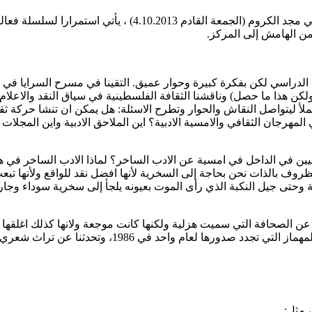
اليوم الدراسي الذي ينظمه مركز مساواة بالتعاون مع جمعية المن
 من الهامش إلى المركز.
دراسي لكن بفكرة كبيرة وحوار عميق. التقينا في مسرح السرايا في ي
ولكن هذا ما حصل) وناقشنا الثقافة الفلسطينية في سياق النقد والاعلام
الملأ ليتواصل النقاش والحوار وتطرح الاسئلة: هل يمكن ان تنشا حركة 
هرجان الثقافي والامسية الادبية؟ اين الملاحق الادبية واين المجلات ال
ينيين في الداخل في امسية عن الادب الساخر؟ لماذا الادب الساخر في ه
وف بالذات نحن بحاجة إلى السخرية لأنها افضل نقد للواقع ولأنها تبع
ريخية وحتى جيل النكبة الذي رأى الموت بعيونه يلجأ إلى سخرية سوداء و
ها، عن الصحافة التي سميت هزلية ولكنها كانت موجعة ولانها كذلك اغلق
 عن تراث شعري وقصصي تركه من سبقنا ممن عانوا ظروفا لا تقل قساوة.
 مثل: