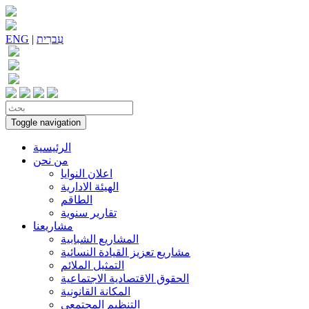
עִברִית
|
ENG
Toggle navigation
الرئيسية
من نحن
اعلان النوايا
الهيئة الادارية
الطاقم
تقارير سنوية
مشاريعنا
المشاريع الشبابية
مشاريع تعزيز القيادة النسائية
التمثيل الملائم
الحقوق الاقتصادية الاجتماعية
المكانة القانونية
التنظيم المجتمعي