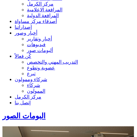
مركز الكرمل
المرافعة الاعلامية
المرافعة الدولية
أصدقاء مركز مساواة
إصداراتنا
أخبار وصور
أخبار وتقارير
فيديوهات
ألبومات صور
كُن فعالاً
التدريب المهني والتخصص
عضوية وتطوع
تبرع
شركاء وممولون
شركاء
الممولون
مركز الكرمل
إتصل بنا
البومات الصور