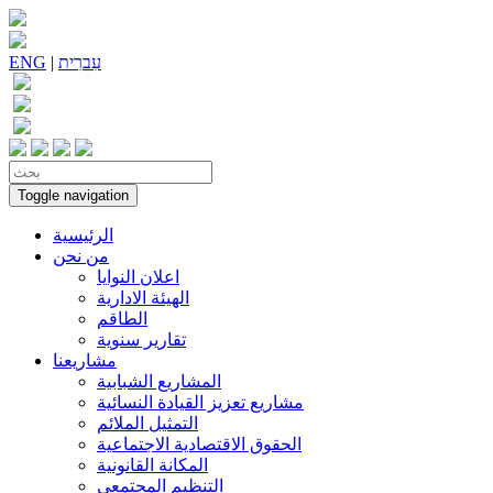
עִברִית
|
ENG
Toggle navigation
الرئيسية
من نحن
اعلان النوايا
الهيئة الادارية
الطاقم
تقارير سنوية
مشاريعنا
المشاريع الشبابية
مشاريع تعزيز القيادة النسائية
التمثيل الملائم
الحقوق الاقتصادية الاجتماعية
المكانة القانونية
التنظيم المجتمعي