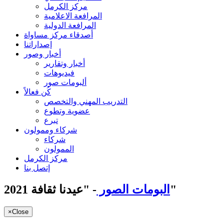
مركز الكرمل
المرافعة الاعلامية
المرافعة الدولية
أصدقاء مركز مساواة
إصداراتنا
أخبار وصور
أخبار وتقارير
فيديوهات
ألبومات صور
كُن فعالاً
التدريب المهني والتخصص
عضوية وتطوع
تبرع
شركاء وممولون
شركاء
الممولون
مركز الكرمل
إتصل بنا
- "عيدنا ثقافة 2021"
البومات الصور
×
Close