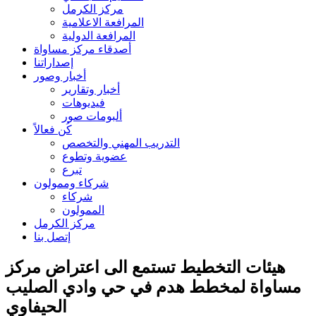
مركز الكرمل
المرافعة الاعلامية
المرافعة الدولية
أصدقاء مركز مساواة
إصداراتنا
أخبار وصور
أخبار وتقارير
فيديوهات
ألبومات صور
كُن فعالاً
التدريب المهني والتخصص
عضوية وتطوع
تبرع
شركاء وممولون
شركاء
الممولون
مركز الكرمل
إتصل بنا
هيئات التخطيط تستمع الى اعتراض مركز
مساواة لمخطط هدم في حي وادي الصليب
الحيفاوي