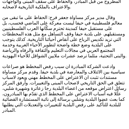
المطروح من قبل المبادر، والحفاظ على سقف المبنى والواجهات
والاعتراف بالملكية التاريخية لاصحابه.
وقال مدير مركز مساواة جعفر فرح: الحفاظ على ما تبقى من
معالم فلسطينية في حيفا ليست معركة على الماضي فحسب، بل
على مستقبل حيفا كمدينة تحترم سكّانها العرب الفلسطينيين
ومستقبلهم. على بلدية حيفا وقف التساهل مع مثل هذه المخططات
التي تريد تكديس الرباح على أنقاض أحيائنا التاريخية. كذلك يتوجب
على البلدية وضع خطة واضحة لتطوير الأحياء العربية وخدمة
المجتمع العربي في مجالات التعليم والثقافة والرفاه والرياضة
والبنى التحتية، مثلما ترصد عشرات ملايين الشواقل للأحياء اليهودية.
وادعت الشركة المبادرة ان سبب رفض المخطط هو صراعات
سياسية بين الائتلاف والمعارضة في بلدية حيفا. وقدم مركز مساواة
مستندات تثبت ان الاعتراض على المخطط مهني ويعود لاسباب
تتعلق في الحق التاريخي لاصحاب المبنى والتغييرات. وأرفق المركز
رسائل اعتراض موقعه من اعضاء البلدية رجا زعاترة وشهيرة شلبي،
علّلا فيه أسباب الاعتراض على المخطط الذي تقدّم بها المبادرون،
كما بعث عضوا البلدية وشلبي برسالة إلى نائبة المستشارة القضائية
للبلدية للتأكيد على رفض البلدية للتغييرات والتعديلات التي يطلبها
المبادر.