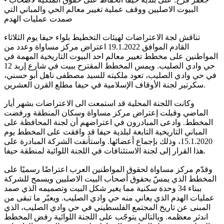
البيوت الاصليين ووقف عملية تغيير معالم الحي والمباني التي
صمدت عمليات الهدم
تناقش لجة الاعتراضات لهيئات التخطيط بلواء حيفا يوم الثلاثاء
القادم الموافق 19.1.2022 اعتراض مركز مساواة وعدد من
المواطنين على مخطط تغيير معالم احد البيوت التاريخية المهمة في
حي وادي الصليب. ويمس المخطط المقترح ببيت في شارع إربد 12
في حي وادي الصليب، تعود ملكيته للسيد مصطفى ناهل أبو حسني،
سكرتير لجنة الأوقاف الإسلامية في حيفا مطلع القرن العشرين.
وكانت اللجنة المحلية قد استمعت الى الاعتراضات بشهر أيار
الماضي وقبلت إعتراض مركز مساواة وسكان المنطقة ورفضت
المخطط. وادعى المبادرون في اعتراضهم أن لجنة المحافظة على
المباني التاريخية التابعة لبلدية حيفا قد وافقت على المخطط يوم
15.1.2020، وذلك بإجماع أعضائها. واستأنفت الشركة المبادرة على
هذا القرار إلى لجنة الاستئنافات في اللجنة اللوائية لمنطقة حيفا.
وقدّم مركز مساواة لحقوق المواطنين العرب اعتراضًا رسميًا على
المخطط الذي يمسّ بحقوق أصحاب البيت الاصليين ويسمح للشركة
ببناء 34 وحدة سكنية مما يغير شكل البيت وتصميمه الذي صمد
عمليات الهدم الذي يعاني منه حي وادي الصليب. ويعبّر ما تبقى من
المبنى عن تاريخ المجتمع الفلسطيني في حي وادي الصليب، الذي
اندثر معظمه. وبالتالي يتوجّب على اللجنة اللوائية رفض المخطط