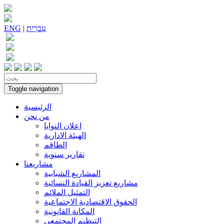
עִברִית
|
ENG
Toggle navigation
الرئيسية
من نحن
اعلان النوايا
الهيئة الادارية
الطاقم
تقارير سنوية
مشاريعنا
المشاريع الشبابية
مشاريع تعزيز القيادة النسائية
التمثيل الملائم
الحقوق الاقتصادية الاجتماعية
المكانة القانونية
التنظيم المجتمعي