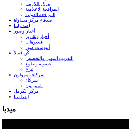
مركز الكرمل
المرافعة الاعلامية
المرافعة الدولية
أصدقاء مركز مساواة
إصداراتنا
أخبار وصور
أخبار وتقارير
فيديوهات
ألبومات صور
كُن فعالاً
التدريب المهني والتخصص
عضوية وتطوع
تبرع
شركاء وممولون
شركاء
الممولون
مركز الكرمل
إتصل بنا
ميديا