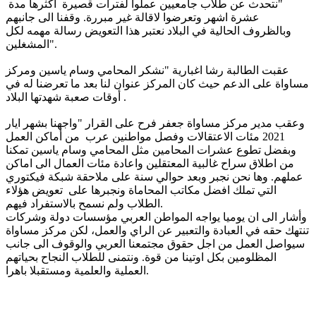
"نتحدث عن طلاب جامعيين عملوا لفترات قصيرة اكثرها مدة
عشرة اشهر وتعرضوا لاقالة غير مبررة. وقفنا الى جانبهم
وبالظروف الحالية في البلاد نعتبر هذا التعويض رسالة مهمه لكل
المشغلين".
عقبت الطالبة رشا اغبارية "نشكر المحامي وسام ياسين ومركز
مساواة على الدعم حيث كان المركز عنوان لنا بعد ما تعرضنا له في
أوقات صعبة شهدتها البلاد .
وعقب مدير مركز مساواة جعفر فرح على القرار "واجهنا بشهر ايار
2021 مئات الاعتقالات وفصل مواطنين عرب من أماكن العمل
وبفضل تطوع عشرات المحامين مثل المحامي وسام ياسين تمكنا
من اطلاق سراح غالبية المعتقلين واعادة مئات العمال الى اماكن
عملهم. وها نحن نجبر وبعد حوالي سنة على ملاحقة شبكة فيكتوري
التي تملك افضل مكاتب المحاماة ونجبرها على تعويض هؤلاء
الطلاب ولم نسمح بالاستفراد فيهم.
وأشار الى ان يوميا يواجه المواطن العربي مؤسسات دولة وشركات
تنتهك حقه في العبادة والتعبير عن الراي والعمل، لكن مركز مساواة
سيواصل العمل من اجل حقوق مجتمعنا العربي والوقوف الى جانب
المظلومين بكل اوتينا من قوة. ونتمنى للطلاب النجاح بحياتهم
العملية والعلمية ومستقبلا باهرا.