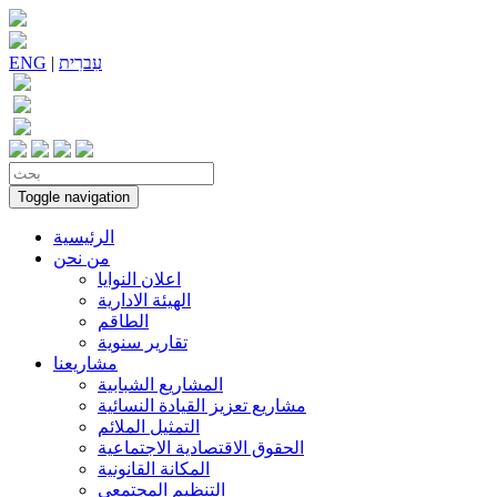
עִברִית
|
ENG
Toggle navigation
الرئيسية
من نحن
اعلان النوايا
الهيئة الادارية
الطاقم
تقارير سنوية
مشاريعنا
المشاريع الشبابية
مشاريع تعزيز القيادة النسائية
التمثيل الملائم
الحقوق الاقتصادية الاجتماعية
المكانة القانونية
التنظيم المجتمعي