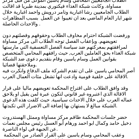
الطلاب الجامعيين المحامي وسام ياسين الموكل من قبل مركز
مساواة. وكانت شبكة الغذاء فيكتوري بمدينة طبريا قد اقالت
الطلاب الجامعيين رشا اغبارية وتامر درويش واحمد اغبارية خلال
شهر ايار العام الماضي بعد ان تغيبوا عن العمل بسبب المظاهرات
والاحداث الحاصلة .
ورفضت الشبكة احترام مخاوف الطلاب وحقوقهم وفصلتهم دون
تعويضهم. وبإعقاب الفصل توجه الطلاب الى مركز مساواة
لمرافقتهم بمعركتهم ضد سياسة الفصل التعسفية التي مارستها
شبكة الغذاء بحق العاملين العرب,
حيث رافقهم المحامي المتخصص
بقوانين العمل وسام ياسين وقام بتقديم دعوى ضد الشبكة
وملاحقتها قضائيا.
أصر المحامي ياسين على ان تقدم الشركة ملف الدفاع وانكرت فيه
الاقالة على خلفية قومية وادعت انها تشغل مئات العمال العرب.
وقد وافق الطلاب على اقتراح المحكمة تعويضهم ماليا على قرار
الاقالة الذي اعتبروه غير قانوني لتكون عبرة لمن يقيل او يلاحق
عماله العرب على خلال الاحداث سياسية. حيث كلفت هذه الدعوى
الشبكة مبالغ لا يستهان بها إضافة الى الاضرار التي تكبدتها.
حضر جلسات المحكمة طاقم مركز مساواة وممثل الهستدروت
دخيل حامد وكمال ابو احمد ورهام أبو العسل رئيس مجلس نعمات
عن الجبهة في لواء الناصرة.
وعقب المحامي وسام ياسين على القرار الصادر من المحكمة