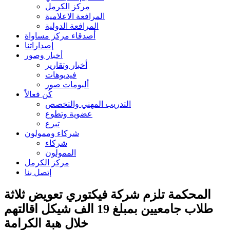
مركز الكرمل
المرافعة الاعلامية
المرافعة الدولية
أصدقاء مركز مساواة
إصداراتنا
أخبار وصور
أخبار وتقارير
فيديوهات
ألبومات صور
كُن فعالاً
التدريب المهني والتخصص
عضوية وتطوع
تبرع
شركاء وممولون
شركاء
الممولون
مركز الكرمل
إتصل بنا
المحكمة تلزم شركة فيكتوري تعويض ثلاثة
طلاب جامعيين بمبلغ 19 الف شيكل اقالتهم
خلال هبة الكرامة