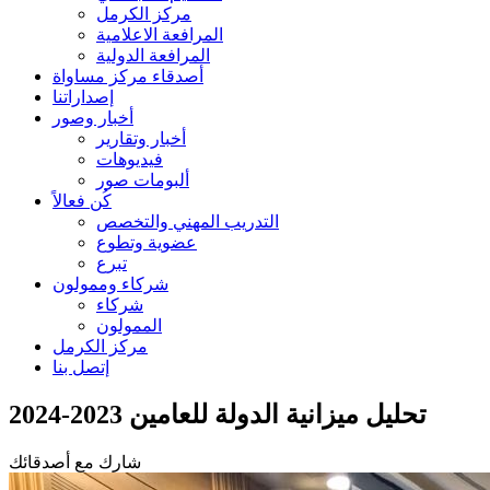
مركز الكرمل
المرافعة الاعلامية
المرافعة الدولية
أصدقاء مركز مساواة
إصداراتنا
أخبار وصور
أخبار وتقارير
فيديوهات
ألبومات صور
كُن فعالاً
التدريب المهني والتخصص
عضوية وتطوع
تبرع
شركاء وممولون
شركاء
الممولون
مركز الكرمل
إتصل بنا
تحليل ميزانية الدولة للعامين 2023-2024
شارك مع أصدقائك