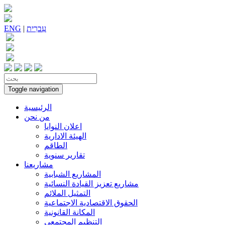
עִברִית
|
ENG
Toggle navigation
الرئيسية
من نحن
اعلان النوايا
الهيئة الادارية
الطاقم
تقارير سنوية
مشاريعنا
المشاريع الشبابية
مشاريع تعزيز القيادة النسائية
التمثيل الملائم
الحقوق الاقتصادية الاجتماعية
المكانة القانونية
التنظيم المجتمعي