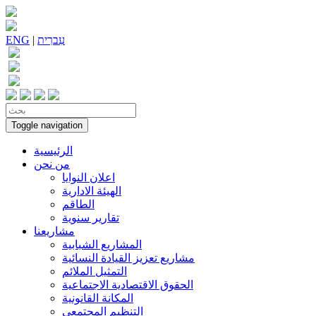
עִברִית
|
ENG
Toggle navigation
الرئيسية
من نحن
اعلان النوايا
الهيئة الادارية
الطاقم
تقارير سنوية
مشاريعنا
المشاريع الشبابية
مشاريع تعزيز القيادة النسائية
التمثيل الملائم
الحقوق الاقتصادية الاجتماعية
المكانة القانونية
التنظيم المجتمعي