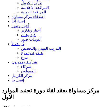
مركز الكرمل
المرافعة الاعلامية
المرافعة الدولية
أصدقاء مركز مساواة
إصداراتنا
أخبار وصور
أخبار وتقارير
فيديوهات
ألبومات صور
كُن فعالاً
التدريب المهني والتخصص
عضوية وتطوع
تبرع
شركاء وممولون
شركاء
الممولون
مركز الكرمل
إتصل بنا
مركز مساواة يعقد لقاء دورة تجنيد الموارد
الاول