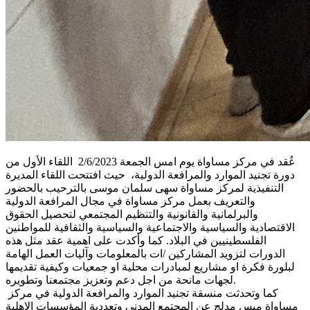
عُقد في مركز مساواة يوم امس الجمعة 2/6/2023 اللقاء الأول من
دورة تجنيد الموارد والمرافعة الدولية، حيث افتتحت اللقاء المديرة
التنفيذية لمركز مساواة سهى سلمان موسى بالترحيب بالحضور
والتعريف بعمل مركز مساواة في مجال المرافعة الدولية
والبرلمانية والقانونية والتنظيم المجتمعي لتحصيل الحقوق
الاقتصادية والسياسية والاجتماعية والسياسية والثقافية للمواطنين
الفلسطينيين في البلاد. كما وأكدت على اهمية عقد مثل هذه
الدورات لتزويد المشاركين /ات بالمعلومات وآليات العمل الهامة
لبلورة فكرة او مشاريع لمبادرات محلية او جمعيات وكيفية تقديمها
لجهات مانحة من اجل دعم وتعزيز مجتمعنا وتطويره.
كما وتحدثت منسقة تجنيد الموارد والمرافعة الدولية في مركز
مساواة ميس مدلج عن المجتمع المدني وتعددية المؤسسات الاهلية