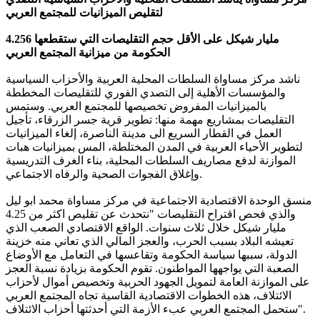
لتقليص الميزانيات للمجتمع العربي
4.256 مليار شيكل على الأقل حجم التقليصات التي ستقطعها
الحكومة من ميزانية المجتمع العربي
ناشد مركز مساواة السلطات المحلية العربية والأحزاب السياسية
والمؤسسات الأهلية إلى التصدي الفوري للتقليصات المخططة
بالميزانيات المفروض تخصيصها للمجتمع العربي. وستمس
التقليصات بمشاريع مهمة منها: تطوير قرية جسر الزرقاء، تأجيل
العمل في القطار السريع الى مدينة الناصرة، إلغاء الميزانيات
لتطوير الأحياء العربية في المدن المختلطة، المس بميزانيات هبات
الموازنة لدفع مصاريف السلطات المحلية، بناء الغرف التدريسية
وإغلاق الفجوات الصحية والرفاه الاجتماعي.
منسق الوحدة الاقتصادية الاجتماعية في مركز مساواة محمد ابو ليل
والذي فحص اقتراح التقليصات "نتحدث عن تقليص اكثر من 4.25
مليار شيكل خلال ثلاث سنوات. الواقع الاقتصادي الصعب الذي
تعيشه البلاد بسبب الحرب، والعجز المالي الذي تعاني منه خزينة
الدولة، سببها سياسة الحكومة وتقاعسها في التعامل مع الأوضاع
الصعبة التي يواجهها المواطنون. تقوم الحكومة بزيادة نسبة العجز
على الموازنة العامة لتمويل الجهود الحربية وتخصيص أموال لأحزاب
الائتلاف، هذه الخطوات الاقتصادية القاسية تجاه المجتمع العربي
ستحمل المجتمع العربي عبء الأزمة التي أحدثتها أحزاب الائتلاف".