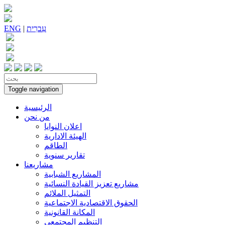
עִברִית
|
ENG
Toggle navigation
الرئيسية
من نحن
اعلان النوايا
الهيئة الادارية
الطاقم
تقارير سنوية
مشاريعنا
المشاريع الشبابية
مشاريع تعزيز القيادة النسائية
التمثيل الملائم
الحقوق الاقتصادية الاجتماعية
المكانة القانونية
التنظيم المجتمعي