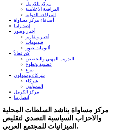
مركز الكرمل
المرافعة الاعلامية
المرافعة الدولية
أصدقاء مركز مساواة
إصداراتنا
أخبار وصور
أخبار وتقارير
فيديوهات
ألبومات صور
كُن فعالاً
التدريب المهني والتخصص
عضوية وتطوع
تبرع
شركاء وممولون
شركاء
الممولون
مركز الكرمل
إتصل بنا
مركز مساواة يناشد السلطات المحلية
والاحزاب السياسية التصدي لتقليص
الميزانيات للمجتمع العربي.