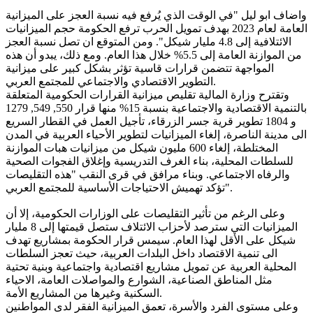
واضاف ابو ليل "في الوقت الذي يُرفع فيه نسبة العجز على الميزانية
العامة لعام 2023 بهدف تمويل الحرب ترفع الحكومة حجم الميزانيات
الائتلافية إلى 4.8 مليار شيكل". ومن المتوقع ان تصل نسبة العجز
من الموازنة العامة إلى 5.5% خلال هذا العام. ومع ذلك، يبدو أن هذه
المواجهة تتضمن قرارات قاسية تؤثر بشكل كبير على ميزانية
التطوير الاقتصادي والاجتماعي للمجتمع العربي.
وتقترح وزارة المالية تقليص ميزانية القرارات الحكومية المتعلقة
بالتنمية الاقتصادية والاجتماعية بنسبة 15% منها قرار 550, 549, 1279
و 1804 تطوير قرية جسر الزرقاء، تأجيل العمل في القطار السريع
الى مدينة الناصرة، إلغاء الميزانيات لتطوير الأحياء العربية في المدن
المختلطة، إلغاء 600 مليون شيكل من ميزانيات هبات الموازنة
للسلطات المحلية، بناء الغرف التدريسية وإغلاق الفجوات الصحية
والرفاه الاجتماعي. وبناء مرافق في قرى النقب "هذه التقليصات
تؤكد تهميش الاحتياجات الأساسية للمجتمع العربي".
وعلى الرغم من تأثير التقليصات على الوزارات الحكومية، إلا أن
الميزانيات التي سترصد لأحزاب الائتلاف ستصل قيمتها إلى 8 مليار
شيكل على الأقل لهذا العام. سيمس قرار الحكومة بمشاريع تهدف
الى تنمية الاقتصاد داخل البلدات العربية، حيث تعجز السلطات
المحلية العربية عن تمويل مشاريع اقتصادية واجتماعية وبنية تحتية
مثل المناطق الصناعية، الشوارع والمواصلات العامة، الاحياء
السكنية وغيرها من المشاريع الأمة.
وعلى مستوى الفرد والأسرة، تعمق الميزانية الفقر لدى المواطنين