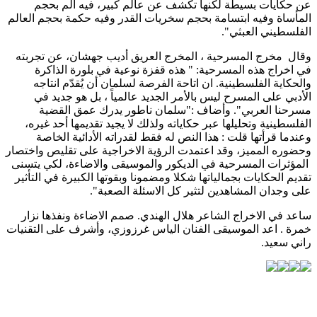
عن حكايات بسيطة لكنها تكشف عن عالم كبير، فيه ألم بحجم
المأساة وفيه ابتسامة بحجم سخريات القدر وفيه حكمة بحجم العالم
الفلسطيني العبثي".
وقال مخرج المسرحية ، المخرج العريق أديب جهشان، عن تجربته
في اخراج هذه المسرحية: " هذه قفزة نوعية في بلورة الذاكرة
والحكاية الفلسطينية. ان اتاحة الفرصة لسلمان أن يُقدّم انتاجه
الأدبي على المسرح ليس بالأمر الجديد عالمياً ، بل هو جديد في
مسرحنا العربي". وأضاف :"سلمان ناطور يدرك عمق القضية
الفلسطينية وتحليلها عبر حكاياته ولذلك لا يجيد تقديمها أحد غيره،
وعندما قرأتها قلت : هذا النص له فقط لقدراته الأدائية الخاصة
وحضوره المميز، وقد اعتمدت الرؤية الاخراجية على تقليص واختصار
المؤثرات المسرحية في الديكور والموسيقى والاضاءة، لكي يتسنى
تقديم الحكايات بجمالياتها شكلا ومضمونا وبقوتها الكبيرة في التأثير
على وجدان المشاهدين لتثير كل الاسئلة الصعبة".
ساعد في الاخراج الشاعر هلال الهندي. صمم الاضاءة ونفذها نزار
خمرة . اعد الموسيقى الفنان الياس غرزوزي، وأشرف على التقنيات
راني سعيد.