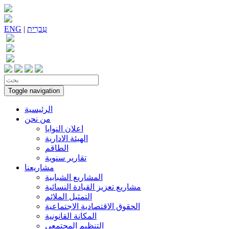
עִברִית
|
ENG
Toggle navigation
الرئيسية
من نحن
اعلان النوايا
الهيئة الادارية
الطاقم
تقارير سنوية
مشاريعنا
المشاريع الشبابية
مشاريع تعزيز القيادة النسائية
التمثيل الملائم
الحقوق الاقتصادية الاجتماعية
المكانة القانونية
التنظيم المجتمعي