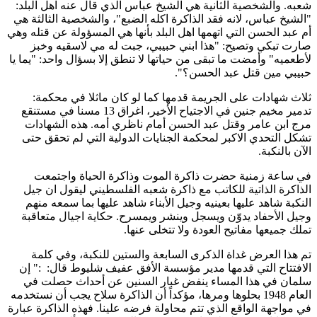
شعبه. والشخصية الثانية هي الشيخ عباس الذي قال عنه اهل البلد:
"الشيخ عباس، لانه فقد الذاكرة اكله الضبع"، والشخصية الثالثة هي
أم عبد الحسن التي اتهمها اهل البلد بأنها هي المسؤولة عن قتله وهي
صارت تبكي وتصيح: "هذا ابني حبيبي، جبت له مي لاسقيه وخبز
لأطعميه" وأمضت ما تبقى من حياتها لا تنطق إلا بسؤال واحد: "يما يا
حبيبي مين قتل عبد الحسن؟".
ثلاث شهادات على الجريمة قدمها كما لو كان ماثلا في محكمة:
تدمير مخيم جنين في الاجتياح الأخير، اغراق 13 مسنا في مستنقع
مرج ابن عامر وقتل عبد الحسن أمام ناظري أمه. هذه الشهادات
تشكل التحدي الاكبر لمحكمة الجنايات الدولية التي لم تحقق حتى
الآن بالنكبة.
في ساعة زمنية حضرت ذاكرة الموت وذاكرة الحياة واجتمعت
الذاكرة الذاتية للكاتب مع ذاكرة شعبه الفلسطيني ليقول ان جيل
النكبة شاهد عليها بعينيه وجيل الأبناء شاهد عليها بما سمعه منهم
وجيل الأحفاد يدوّن ويسجل وينشر ويمسرح. حكاية اجيال متعاقبة
تملك جميعها مفاتيح العودة ولا تتخلى عنها.
تم هذا العرض غداة الذكرى السابعة والستين للنكبة، وفي كلمة
الافتتاح التي قدمها مدير مؤسسة الأفق عفيف شليوط قال: :" إن
سلمان في هذا المساء ينفض غبار السنين عن أحداث حصلت في
العام 1948 بحلوها ومرها، مؤكداً أن الذاكرة سلاح يجب أن نستخدمه
في مواجهة الواقع الذي تتم محاولة فرضه علينا. فهذه الذاكرة عبارة