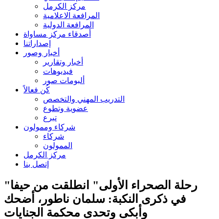
مركز الكرمل
المرافعة الاعلامية
المرافعة الدولية
أصدقاء مركز مساواة
إصداراتنا
أخبار وصور
أخبار وتقارير
فيديوهات
ألبومات صور
كُن فعالاً
التدريب المهني والتخصص
عضوية وتطوع
تبرع
شركاء وممولون
شركاء
الممولون
مركز الكرمل
إتصل بنا
"رحلة الصحراء الأولى" انطلقت من حيفا
في ذكرى النكبة: سلمان ناطور، أضحك
وأبكى وتحدى محكمة الجنايات