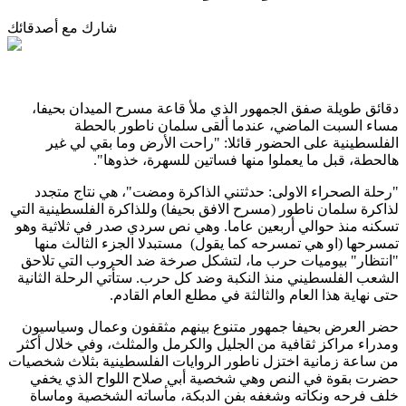
شارك مع أصدقائك
دقائق طويلة صفق الجمهور الذي ملأ قاعة مسرح الميدان بحيفا،
مساء السبت الماضي، عندما ألقى سلمان ناطور بالحطة
الفلسطينية على الحضور قائلا: "راحت الأرض وما بقي لي غير
هالحطة، قبل ما يعملوا منها فساتين للسهرة، خذوها".
"رحلة الصحراء الاولى: حدثتني الذاكرة ومضت"، هي نتاج متجدد
لذاكرة سلمان ناطور (مسرح الافق بحيفا) وللذاكرة الفلسطينية التي
تسكنه منذ حوالي أربعين عاما. وهي نص سردي صدر في ثلاثية وهو
تمسرحها (او هي تمسرحه كما يقول) مستبدلا الجزء الثالث منها
"انتظار" بيوميات حرب ما، لتشكل صرخة ضد الحروب التي تلاحق
الشعب الفلسطيني منذ النكبة وضد كل حرب. ستأتي الرحلة الثانية
حتى نهاية هذا العام والثالثة في مطلع العام القادم.
حضر العرض بحيفا جمهور متنوع بينهم مثقفون وعمال وسياسيون
ومدراء مراكز ثقافية من الجليل والكرمل والمثلث، وفي خلال أكثر
من ساعة زمانية اختزل ناطور الروايات الفلسطينية بثلاث شخصيات
حضرت بقوة في النص وهي شخصية أبي صلاح اللواح الذي يخفي
خلف فرحه ونكاته وشغفه بفن الدبكة، مأساته الشخصية وماساة