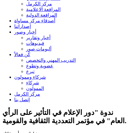
مركز الكرمل
المرافعة الاعلامية
المرافعة الدولية
أصدقاء مركز مساواة
إصداراتنا
أخبار وصور
أخبار وتقارير
فيديوهات
ألبومات صور
كُن فعالاً
التدريب المهني والتخصص
عضوية وتطوع
تبرع
شركاء وممولون
شركاء
الممولون
مركز الكرمل
إتصل بنا
ندوة "دور الإعلام في التأثير على الرأي
العام" في مؤتمر التعددية الثقافية والقومية.