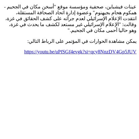
عينات فيشباين، صحفية ومؤسسة موقع "أسخن مكان في الجحيم -
همكوم هحام بجيهنوم" وعضوة إدارة اتحاد الصحافة المستقلة،
انتقدت الإعلام الإسرائيلي لعدم جرأته على كشف الحقائق في غزة،
وقالت: "الإعلام الإسرائيلي غير مستعد لكشف ما يحدث في غزة،
وهو حاليا أحمى مكان في الجحيم."
يمكن مشاهدة الحوارات في المؤتمر على الرباط التالي:
https://youtu.be/uPfSGf4evgk?si=qcy8NnzDV4Gp5JUV