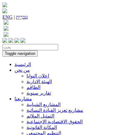
עִברִית
|
ENG
Toggle navigation
الرئيسية
من نحن
اعلان النوايا
الهيئة الادارية
الطاقم
تقارير سنوية
مشاريعنا
المشاريع الشبابية
مشاريع تعزيز القيادة النسائية
التمثيل الملائم
الحقوق الاقتصادية الاجتماعية
المكانة القانونية
التنظيم المجتمعي