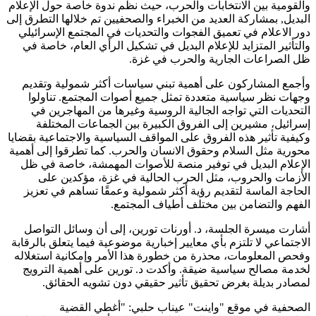
والقومية بين الانتخابات والحرب، حيث نظم ندوة خاصة حول الإعلام
البديل, بمشاركة العديد من الخبراء والصحفيين تم خلالها التطرق إلى
دور الاعلام في تعميق الفجوات والتحديات في المجتمع الإسرائيلي
والتأثير المتزايد للإعلام البديل في تشكيل الرأي العام، خاصة في
ظل الصراعات الجارية والحرب في غزة.
وأجمع المشاركون على أهمية تبني سياسات أكثر شمولية وتقديم
وجهات نظر سياسية متعددة تمثل جميع أصوات المجتمع. تناولوا
التحديات التي تواجه الجالية الروسية وغيرها من المهاجرين في
إسرائيل، مشيرين إلى الفروق الكبيرة بين الجماعات المختلفة
وكيفية تأثير هذه الفروق على المواقف السياسية والاجتماعية بقضايا
محورية مثل السلام وحقوق الانسان والحرب. كما تطرقوا إلى أهمية
الإعلام البديل في توفير منصة للأصوات المهمشة، خاصة في ظل
الأزمات والحروب، مثل الحرب الحالية في غزة، مؤكدين على
الحاجة الماسة لتقديم رؤية أكثر شمولية وعمقًا تساهم في تعزيز
الفهم والتضامن بين مختلف أطياف المجتمع.
أشارت ميسرة الجلسة، د. أورنات تورين، إلى أن وسائل التواصل
الاجتماعي لا تلتزم بأي معايير إخبارية موضوعية فيما يتعلق بالرقابة
وفحص المعلومات، محذرة من خطورة هذا الأمر وإمكانية استغلاله
لخدمة مصالح سياسية ضيقة. وأكدت د. تورين على أهمية الترويج
لمصادر بديلة بغرض تحقيق تأثير حقيقي دون تشويه الحقائق.
الصحفية في موقع "واينت" عيناب حلبي: "أغطي القضية