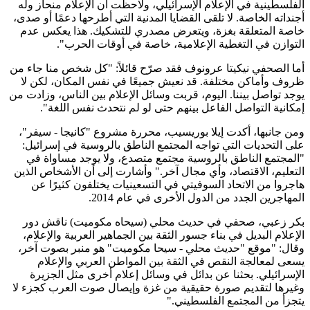
الفلسطينية في الإعلام الإسرائيلي، ولاحظت أن الإعلام منحاز وله
أجنداته الخاصة. لا تلقى القضايا المدنية التي أطرحها دعمًا أو صدى،
خاصة المتعلقة بغزة، ويتعرض مصدري للتشكيك. هذا يعكس عدم
التوازن في التغطية الإعلامية، خاصة في أوقات الحرب".
أما الصحفي نيكيتا عرونوف فقد صرّح قائلاً: "كل شخص منا جاء من
ظروف وأماكن مختلفة. قد نعيش جميعًا في نفس المكان، لكن لا
يوجد تواصل بيننا. اليوم، قربت وسائل الإعلام بين الناس، وزادت من
إمكانية التواصل الفاعل بينهم حتى لو لم نتحدث نفس اللغة".
ومن جانبها، أكدت إيلا بوريسيب، محررة مشروع "كانيجا - سيفر"،
على التحديات التي تواجه المجتمع الناطق بالروسية في إسرائيل:
"المجتمع الناطق بالروسية مجتمع متصدع، ولا يوجد مساواة في
التعليم، الاقتصاد، وأي مجال آخر." وأشارت إلى أن الأشخاص الذين
هاجروا من الاتحاد السوفيتي في التسعينيات يختلفون كثيرًا عن
المهاجرين الجدد من الدول الأخرى في عام 2014.
بكر زعبي، صحفي في حديث محلي (سيحاه مكوميت) ناقش دور
الإعلام البديل في بناء جسور الثقة بين الجماهير العربية والإعلام،
وقال: "موقع "حديث محلي - سيحا مكوميت" هو منبر بصوت آخر،
يسعى لمعالجة النقص في الثقة بين المواطن العربي والإعلام
الإسرائيلي. بحثنا عن بدائل في وسائل إعلام أخرى مثل الجزيرة
وغيرها لتقديم صورة حقيقية من غزة وإيصال صوت العرب كجزء لا
يتجزأ من المجتمع الفلسطيني."