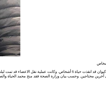
أعلنت وزارة الصحة ان التبرع باعضاء من جسد الشهيد محمد محاميد كيوان قد انقذت حيا
 آخرين محتاجين. وحسب بيان وزارة الصحة فقد منح محمد الحياة وال