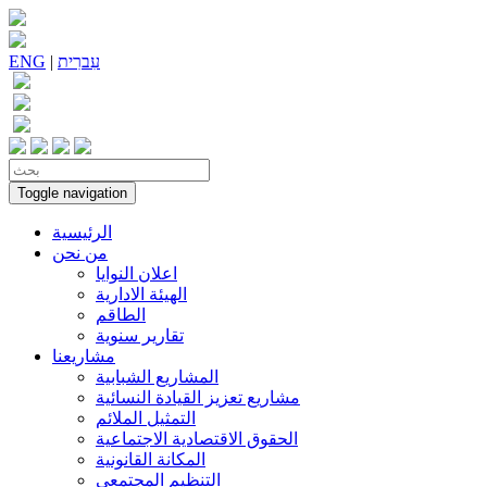
עִברִית
|
ENG
Toggle navigation
الرئيسية
من نحن
اعلان النوايا
الهيئة الادارية
الطاقم
تقارير سنوية
مشاريعنا
المشاريع الشبابية
مشاريع تعزيز القيادة النسائية
التمثيل الملائم
الحقوق الاقتصادية الاجتماعية
المكانة القانونية
التنظيم المجتمعي