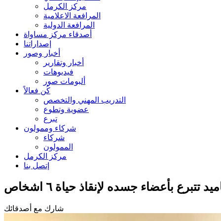
مركز الكرمل
المرافعة الاعلامية
المرافعة الدولية
أصدقاء مركز مساواة
إصداراتنا
أخبار وصور
أخبار وتقارير
فيديوهات
ألبومات صور
كُن فعالاً
التدريب المهني والتخصص
عضوية وتطوع
تبرع
شركاء وممولون
شركاء
الممولون
مركز الكرمل
إتصل بنا
تتبرع بأعضاء جسده لإنقاذ حياة ٦ اشخاص
شارك مع أصدقائك