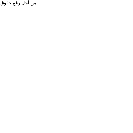
من أجل رفع حقوق الفلسطينيين في إسرائيل وفي المناطق المحتلة ندعوكم للتبرع ولدعم عمل مركز مساواة.