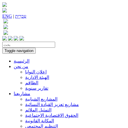
עִברִית
|
ENG
Toggle navigation
الرئيسية
من نحن
اعلان النوايا
الهيئة الادارية
الطاقم
تقارير سنوية
مشاريعنا
المشاريع الشبابية
مشاريع تعزيز القيادة النسائية
التمثيل الملائم
الحقوق الاقتصادية الاجتماعية
المكانة القانونية
التنظيم المجتمعي