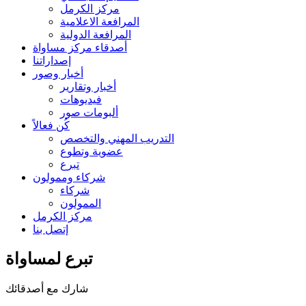
مركز الكرمل
المرافعة الاعلامية
المرافعة الدولية
أصدقاء مركز مساواة
إصداراتنا
أخبار وصور
أخبار وتقارير
فيديوهات
ألبومات صور
كُن فعالاً
التدريب المهني والتخصص
عضوية وتطوع
تبرع
شركاء وممولون
شركاء
الممولون
مركز الكرمل
إتصل بنا
تبرع لمساواة
شارك مع أصدقائك